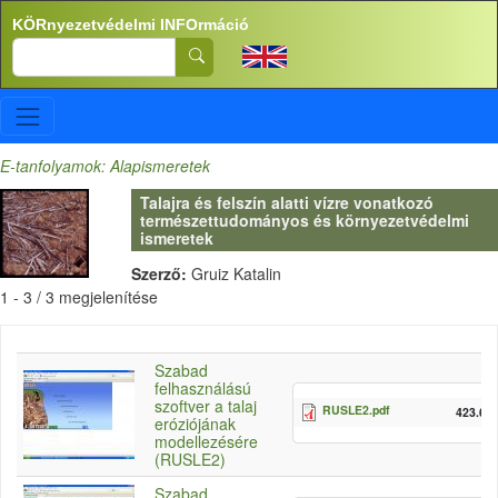
Ugrás a tartalomra
KÖRnyezetvédelmi INFOrmáció
Search
E-tanfolyamok: Alapismeretek
Talajra és felszín alatti vízre vonatkozó
természettudományos és környezetvédelmi
ismeretek
Szerző:
Gruiz Katalin
1 - 3 / 3 megjelenítése
Szabad
felhasználású
szoftver a talaj
RUSLE2.pdf
423.66
eróziójának
modellezésére
(RUSLE2)
Szabad