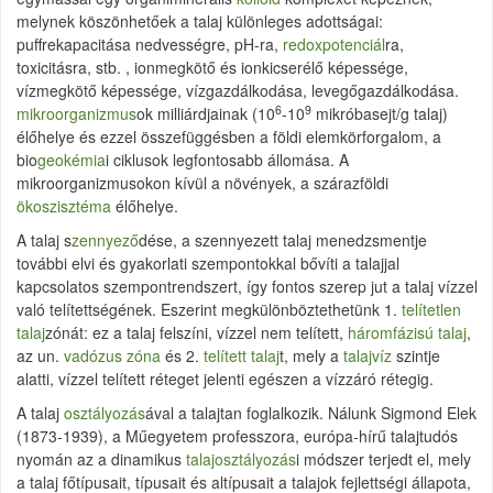
melynek köszönhetőek a talaj különleges adottságai:
puffrekapacitása nedvességre, pH-ra,
redoxpotenciál
ra,
toxicitásra, stb. , ionmegkötő és ionkicserélő képessége,
vízmegkötő képessége, vízgazdálkodása, levegőgazdálkodása.
6
9
mikroorganizmus
ok milliárdjainak (10
-10
mikróbasejt/g talaj)
élőhelye és ezzel összefüggésben a földi elemkörforgalom, a
bio
geokémia
i ciklusok legfontosabb állomása. A
mikroorganizmusokon kívül a növények, a szárazföldi
ökoszisztéma
élőhelye.
A talaj s
zennyező
dése, a szennyezett talaj menedzsmentje
további elvi és gyakorlati szempontokkal bővíti a talajjal
kapcsolatos szempontrendszert, így fontos szerep jut a talaj vízzel
való telítettségének. Eszerint megkülönböztethetünk 1.
telítetlen
talaj
zónát: ez a talaj felszíni, vízzel nem telített,
háromfázisú talaj
,
az un.
vadózus zóna
és 2.
telített talaj
t, mely a
talajvíz
szintje
alatti, vízzel telített réteget jelenti egészen a vízzáró rétegig.
A talaj
osztályozás
ával a talajtan foglalkozik. Nálunk Sigmond Elek
(1873-1939), a Műegyetem professzora, európa-hírű talajtudós
nyomán az a dinamikus
talaj
osztályozás
i módszer terjedt el, mely
a talaj főtípusait, típusait és altípusait a talajok fejlettségi állapota,