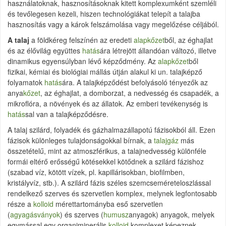
használatoknak, hasznosításoknak kitett komplexumként szemléli
és tevőlegesen kezeli, hiszen technológiákat telepít a talajba
hasznosítás vagy a károk felszámolása vagy megelőzése céljából.
A talaj
a földkéreg felszínén az eredeti
alapkőzet
ből, az éghajlat
és az élővilág együttes
hatás
ára létrejött állandóan változó, illetve
dinamikus egyensúlyban lévő képződmény. Az
alapkőzet
ből
fizikai, kémiai és biológiai mállás útján alakul ki un. talajképző
folyamatok
hatás
ára. A talajképződést befolyásoló tényezők az
anya
kőzet
, az éghajlat, a domborzat, a nedvesség és csapadék, a
mikroflóra, a növények és az állatok. Az emberi tevékenység is
hatás
sal van a talajképződésre.
A talaj szilárd, folyadék és gázhalmazállapotú fázisokból áll. Ezen
fázisok különleges tulajdonságokkal bírnak, a
talajgáz
más
összetételű, mint az atmoszférikus, a talajnedvesség különféle
formái eltérő erősségű kötésekkel kötődnek a szilárd fázishoz
(szabad víz, kötött vízek, pl. kapillárisokban, biofilmben,
kristályvíz, stb.). A szilárd fázis széles szemcseméreteloszlással
rendelkező szerves és szervetlen komplex, melynek legfontosabb
része a
kolloid
mérettartományba eső szervetlen
(
agyagásványok
) és szerves (
humusz
anyagok) anyagok, melyek
egymással egy organiminerális
kolloid
komplexet képeznek,