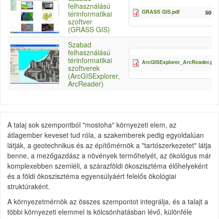
felhasználású
GRASS GIS.pdf
509.
térinformatikai
szoftver
(GRASS GIS)
Szabad
felhasználású
térinformatikai
ArcGISExplorer_ArcReader.pdf
szoftverek
(ArcGISExplorer,
ArcReader)
A talaj sok szempontból "mostoha" környezeti elem, az
átlagember keveset tud róla, a szakemberek pedig egyoldalúan
látják, a geotechnikus és az építőmérnök a "tartószerkezetet" látja
benne, a mezőgazdász a növények termőhelyét, az ökológus már
komplexebben szemléli, a szárazföldi ökoszisztéma élőhelyeként
és a földi ökoszisztéma egyensúlyáért felelős ökológiai
struktúraként.
A környezetmérnök az összes szempontot integrálja, és a talajt a
többi környezeti elemmel is kölcsönhatásban lévő, különféle