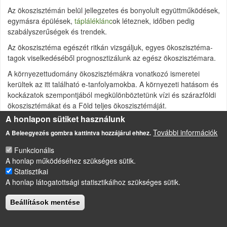
Az ökoszisztémán belül jellegzetes és bonyolult együttműködések,
egymásra épülések,
tápláléklánc
ok léteznek, időben pedig
szabályszerűségek és trendek.
Az ökoszisztéma egészét ritkán vizsgáljuk, egyes ökoszisztéma-
tagok viselkedéséből prognosztizálunk az egész ökoszisztémara.
A környezettudomány ökoszisztémákra vonatkozó ismeretei
kerültek az itt található e-tanfolyamokba. A környezeti hatásom és
kockázatok szempontjából megkülönböztetünk vízi és szárazföldi
ökoszisztémákat és a Föld teljes ökoszisztémáját.
A honlapon sütiket használunk
További információk
A Beleegyezés gombra kattintva hozzájárul ehhez.
LÁBLÉC
Impresszum
Funkcionális
A honlap működéséhez szükséges sütik.
Sütikezelési szabályzat
Statisztikai
Drupal
alapú webhely
A honlap látogatottsági statisztikáihoz szükséges sütik.
Beállítások mentése