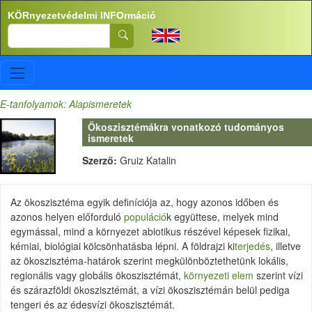
Ugrás a tartalomra
KÖRnyezetvédelmi INFOrmáció
Search
E-tanfolyamok: Alapismeretek
Ökoszisztémákra vonatkozó tudományos
ismeretek
Szerző:
Gruiz Katalin
Az ökoszisztéma egyik definíciója az, hogy azonos időben és
azonos helyen előforduló
populáció
k együttese, melyek mind
egymással, mind a környezet abiotikus részével képesek fizikai,
kémiai, biológiai kölcsönhatásba lépni. A földrajzi ki
terjedés
, illetve
az ökoszisztéma-határok szerint megkülönböztethetünk lokális,
regionális vagy globális ökoszisztémát,
környezeti elem
szerint vízi
és szárazföldi ökoszisztémát, a vízi ökoszisztémán belül pediga
tengeri és az édesvízi ökoszisztémát.