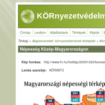
Ugrás a tartalomra
KÖRnyezetvédelm
Címlap
Lexikon
Adatbázisok
Térképek
Képtár
Térkép
>
Alapismeretek: környezetismereti térképtár
>
Köz
Népesség Közép-Magyarországon
Kép forrása
http://www.fn.hu/hetilap/20091020/keve
Leírás szerzője
KÖRINFO