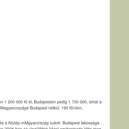
 1 200 000 fő él, Budapesten pedig 1 700 000, tehát a
p-Magyarországé Budapest nélkül: 190 fő/nkm,
g és a Közép-mMgyarország tudott. Budapest lakossága
gon 2008-ban az újszülöttek közel egyharmada látta meg