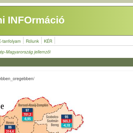
i INFOrmáció
E-tanfolyam
Rólunk
KÉR
ép-Magyarország jellemzői
sebben_oregebben/