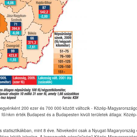
gyénként 200 ezer és 700 000 között változik - Közép-Magyarországon
 fő/nkm érték Budapest és a Budapesten kivüli területek átlaga: Közé
es statisztikákban, mint 8 éve. Növekedni csak a Nyugat-Magaryorszá
 millióan lakják jelenleg. A legnagyobb népsűrűségű Közép-Magyarorszá