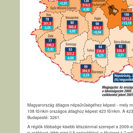
Magyarország átlagos népsűrűségéhez képest - mely me
108 fő/nkm országos átlaghoz képest 423 fő/nkm. A 423
Budapesté: 3261.
A régiók többsége kisebb létszámmal szerepel a 2009-
is csökkent, több mint 2,5 százalékkal; a fővárost 1,7