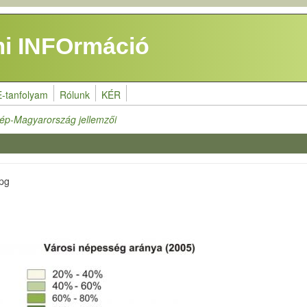
i INFOrmáció
E-tanfolyam
Rólunk
KÉR
ép-Magyarország jellemzői
jpg