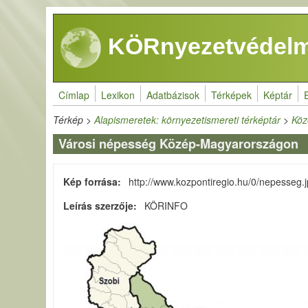
Ugrás a tartalomra
KÖRnyezetvédelm
Címlap
Lexikon
Adatbázisok
Térképek
Képtár
Térkép
>
Alapismeretek: környezetismereti térképtár
>
Köz
Városi népesség Közép-Magyarországon
Kép forrása
http://www.kozpontiregio.hu/0/nepesseg.
Leírás szerzője
KÖRINFO