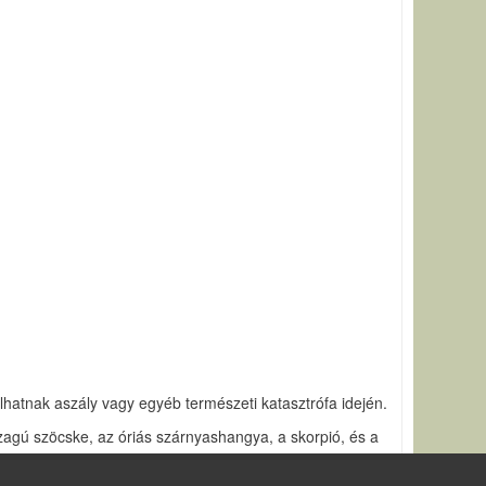
álhatnak aszály vagy egyéb természeti katasztrófa idején.
 szagú szöcske, az óriás szárnyashangya, a skorpió, és a