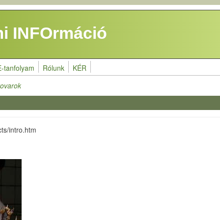
i INFOrmáció
E-tanfolyam
Rólunk
KÉR
rovarok
ts/intro.htm