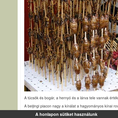
A tücsök és bogár, a hernyó és a lárva tele vannak érték
A beijingi piacon nagy a kínálat a hagyományos kínai rov
különféle pondrók.
A honlapon sütiket használunk