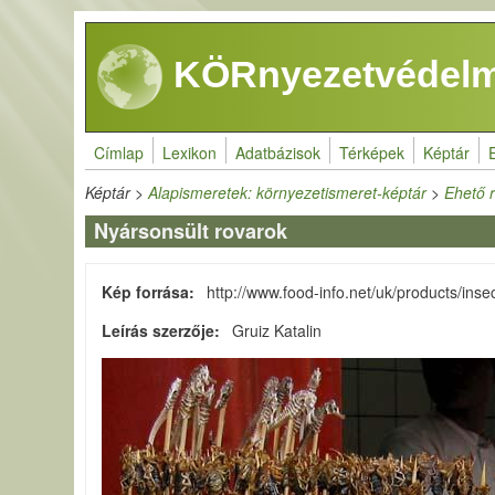
Ugrás a tartalomra
KÖRnyezetvédelm
Címlap
Lexikon
Adatbázisok
Térképek
Képtár
Képtár
>
Alapismeretek: környezetismeret-képtár
>
Ehető 
Nyársonsült rovarok
Kép forrása
http://www.food-info.net/uk/products/insec
Leírás szerzője
Gruiz Katalin