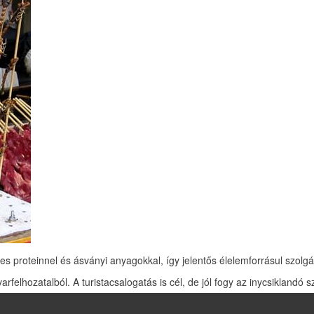
es proteinnel és ásványi anyagokkal, így jelentős élelemforrásul szolg
arfelhozatalból. A turistacsalogatás is cél, de jól fogy az inycsiklandó