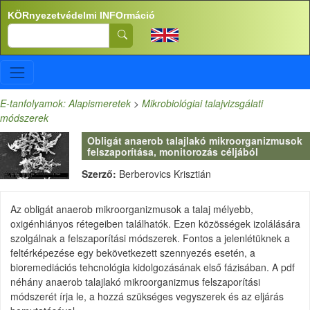
Ugrás a tartalomra
KÖRnyezetvédelmi INFOrmáció
Search
E-tanfolyamok: Alapismeretek
>
Mikrobiológiai talajvizsgálati
módszerek
Obligát anaerob talajlakó mikroorganizmusok
felszaporítása, monitorozás céljából
Szerző:
Berberovics Krisztián
Az obligát anaerob mikroorganizmusok a talaj mélyebb,
oxigénhiányos rétegeiben találhatók. Ezen közösségek izolálására
szolgálnak a felszaporítási módszerek. Fontos a jelenlétüknek a
feltérképezése egy bekövetkezett szennyezés esetén, a
bioremediációs tehcnológia kidolgozásának első fázisában. A pdf
néhány anaerob talajlakó mikroorganizmus felszaporítási
módszerét írja le, a hozzá szükséges vegyszerek és az eljárás