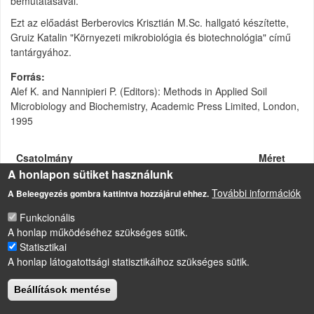
bemutatásával.
Ezt az előadást Berberovics Krisztián M.Sc. hallgató készítette,
Gruiz Katalin "Környezeti mikrobiológia és biotechnológia" című
tantárgyához.
Forrás
Alef K. and Nannipieri P. (Editors): Methods in Applied Soil
Microbiology and Biochemistry, Academic Press Limited, London,
1995
Csatolmány
Méret
A honlapon sütiket használunk
Obligát anaerob mikroorganizmusok
200.5
felszaporítása
További információk
KB
A Beleegyezés gombra kattintva hozzájárul ehhez.
Funkcionális
A honlap működéséhez szükséges sütik.
Statisztikai
LÁBLÉC
A honlap látogatottsági statisztikáihoz szükséges sütik.
Impresszum
Sütikezelési szabályzat
Beállítások mentése
Drupal
alapú webhely