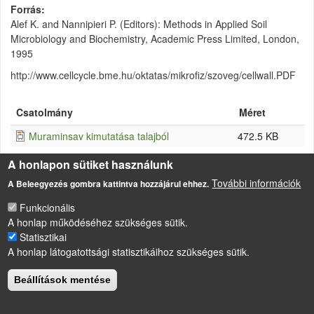
Forrás
Alef K. and Nannipieri P. (Editors): Methods in Applied Soil
Microbiology and Biochemistry, Academic Press Limited, London,
1995
http://www.cellcycle.bme.hu/oktatas/mikrofiz/szoveg/cellwall.PDF
Csatolmány
Méret
Muraminsav kimutatása talajból
472.5 KB
A honlapon sütiket használunk
További információk
A Beleegyezés gombra kattintva hozzájárul ehhez.
LÁBLÉC
Funkcionális
Impresszum
A honlap működéséhez szükséges sütik.
Sütikezelési szabályzat
Statisztikai
A honlap látogatottsági statisztikáihoz szükséges sütik.
Drupal
alapú webhely
Beállítások mentése