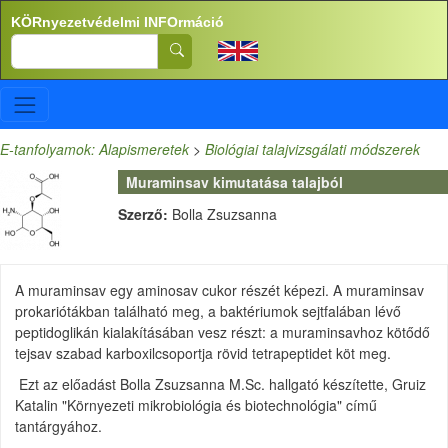
Ugrás a tartalomra
KÖRnyezetvédelmi INFOrmáció
Search
E-tanfolyamok: Alapismeretek
>
Biológiai talajvizsgálati módszerek
Muraminsav kimutatása talajból
Szerző:
Bolla Zsuzsanna
A muraminsav egy aminosav cukor részét képezi. A muraminsav
prokariótákban található meg, a baktériumok sejtfalában lévő
peptidoglikán kialakításában vesz részt: a muraminsavhoz kötődő
tejsav szabad karboxilcsoportja rövid tetrapeptidet köt meg.
Ezt az előadást Bolla Zsuzsanna M.Sc. hallgató készítette, Gruiz
Katalin "Környezeti mikrobiológia és biotechnológia" című
tantárgyához.