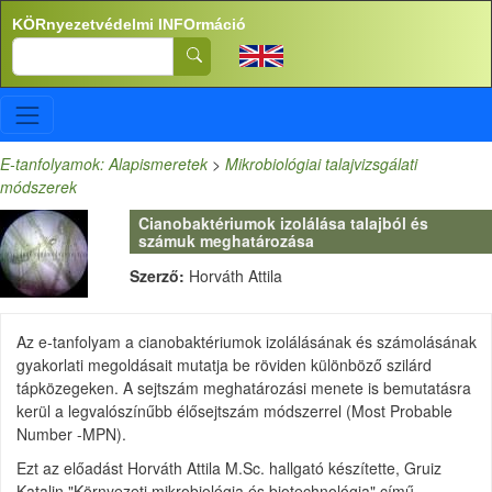
Ugrás a tartalomra
KÖRnyezetvédelmi INFOrmáció
Search
E-tanfolyamok: Alapismeretek
>
Mikrobiológiai talajvizsgálati
módszerek
Cianobaktériumok izolálása talajból és
számuk meghatározása
Szerző:
Horváth Attila
Az e-tanfolyam a cianobaktériumok izolálásának és számolásának
gyakorlati megoldásait mutatja be röviden különböző szilárd
tápközegeken. A sejtszám meghatározási menete is bemutatásra
kerül a legvalószínűbb élősejtszám módszerrel (Most Probable
Number -MPN).
Ezt az előadást Horváth Attila M.Sc. hallgató készítette, Gruiz
Katalin "Környezeti mikrobiológia és biotechnológia" című