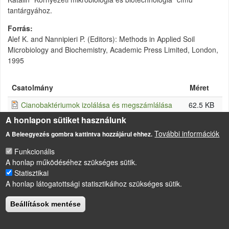
tantárgyához.
Forrás
Alef K. and Nannipieri P. (Editors): Methods in Applied Soil
Microbiology and Biochemistry, Academic Press Limited, London,
1995
Csatolmány
Méret
Cianobaktériumok izolálása és megszámlálása
62.5 KB
A honlapon sütiket használunk
További információk
A Beleegyezés gombra kattintva hozzájárul ehhez.
Funkcionális
LÁBLÉC
Impresszum
A honlap működéséhez szükséges sütik.
Sütikezelési szabályzat
Statisztikai
A honlap látogatottsági statisztikáihoz szükséges sütik.
Drupal
alapú webhely
Beállítások mentése