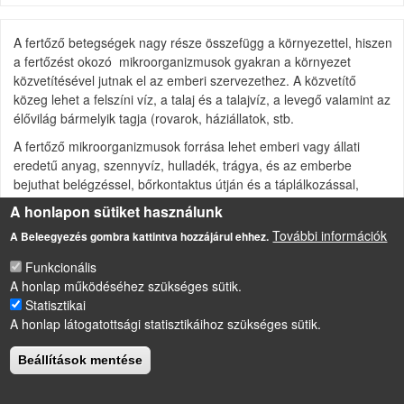
A fertőző betegségek nagy része összefügg a környezettel, hiszen
a fertőzést okozó mikroorganizmusok gyakran a környezet
közvetítésével jutnak el az emberi szervezethez. A közvetítő
közeg lehet a felszíni víz, a talaj és a talajvíz, a levegő valamint az
élővilág bármelyik tagja (rovarok, háziállatok, stb.
A fertőző mikroorganizmusok forrása lehet emberi vagy állati
eredetű anyag, szennyvíz, hulladék, trágya, és az emberbe
bejuthat belégzéssel, bőrkontaktus útján és a táplálkozással,
ivóvízzel és élelmiszerekkel.
A honlapon sütiket használunk
További információk
A Beleegyezés gombra kattintva hozzájárul ehhez.
Funkcionális
LÁBLÉC
Impresszum
A honlap működéséhez szükséges sütik.
Sütikezelési szabályzat
Statisztikai
A honlap látogatottsági statisztikáihoz szükséges sütik.
Drupal
alapú webhely
Beállítások mentése