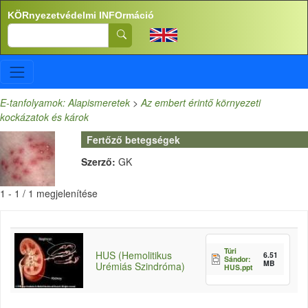
Ugrás a tartalomra
KÖRnyezetvédelmi INFOrmáció
Search
E-tanfolyamok: Alapismeretek
>
Az embert érintő környezeti
kockázatok és károk
Fertőző betegségek
Szerző:
GK
1 - 1 / 1 megjelenítése
Túri
HUS (Hemolitikus
6.51
Sándor:
MB
Urémiás Szindróma)
HUS.ppt