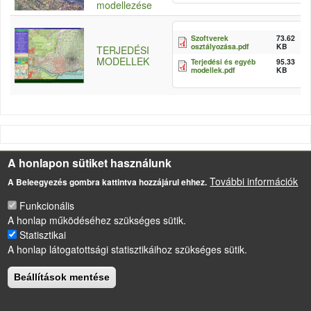
modellezése
Szoftverek
73.62
osztályozása.pdf
KB
TERJEDÉSI
MODELLEK
Terjedési és egyéb
95.33
modellek.pdf
KB
A honlapon sütiket használunk
LÁBLÉC
Impresszum
További információk
A Beleegyezés gombra kattintva hozzájárul ehhez.
Sütikezelési szabályzat
Funkcionális
A honlap működéséhez szükséges sütik.
Drupal
alapú webhely
Statisztikai
A honlap látogatottsági statisztikáihoz szükséges sütik.
Beállítások mentése