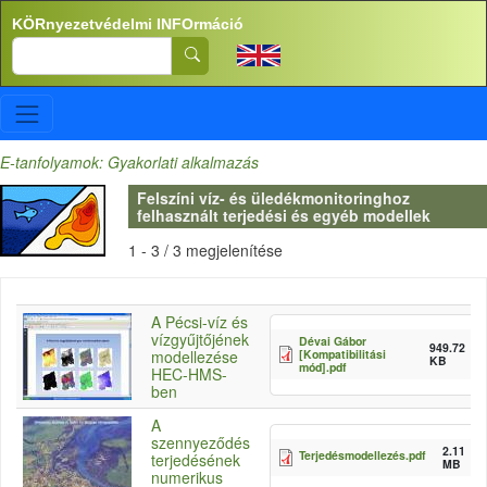
Ugrás a tartalomra
KÖRnyezetvédelmi INFOrmáció
Search
E-tanfolyamok: Gyakorlati alkalmazás
Felszíni víz- és üledékmonitoringhoz
felhasznált terjedési és egyéb modellek
1 - 3 / 3 megjelenítése
A Pécsi-víz és
vízgyűjtőjének
Dévai Gábor
949.72
[Kompatibilitási
modellezése
KB
mód].pdf
HEC-HMS-
ben
A
szennyeződés
2.11
Terjedésmodellezés.pdf
terjedésének
MB
numerikus