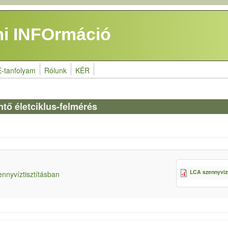
i INFOrmáció
E-tanfolyam
Rólunk
KÉR
intő életciklus-felmérés
LCA szennyvizt
nnyvíztisztításban