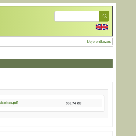
Search
User account 
Bejelentkezés
isztitas.pdf
355.74 KB