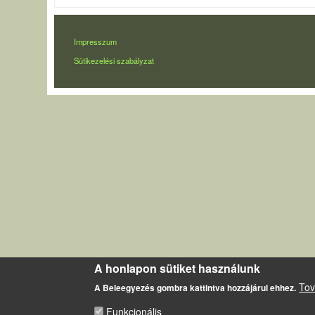
LÁBLÉC
Impresszum
Sütikezelési szabályzat
A honlapon sütiket használunk
Tov
A Beleegyezés gombra kattintva hozzájárul ehhez.
Funkcionális