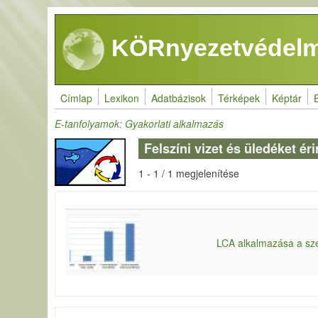
Ugrás a tartalomra
KÖRnyezetvédelm
Címlap
Lexikon
Adatbázisok
Térképek
Képtár
E-tanfolyamok: Gyakorlati alkalmazás
Felszíni vizet és üledéket ér
1 - 1 / 1 megjelenítése
LCA alkalmazása a sze