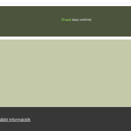
Drupal
alapú webhely
ábbi információk