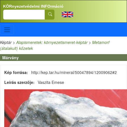
Ugrás a tartalomra
KÖRnyezetvédelmi INFOrmáció
Search
Képtár
>
Alapismeretek: környezetismeret-képtár
>
Metamorf
(átalakult) kőzetek
Márvány
Kép forrása
http://kep.tar.hu/mineral/50047894/12009062#2
Leírás szerzője
Vaszita Emese