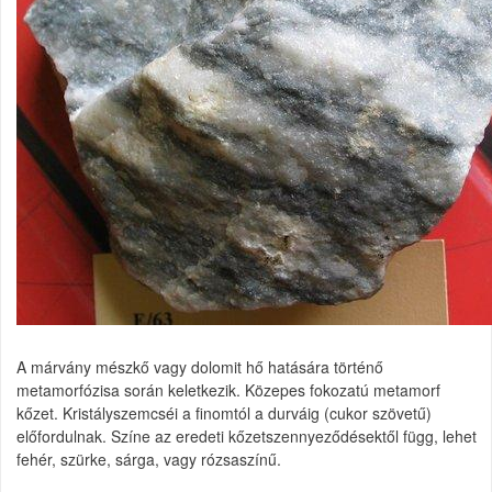
A márvány mészkő vagy dolomit hő hatására történő
metamorfózisa során keletkezik. Közepes fokozatú metamorf
kőzet. Kristályszemcséi a finomtól a durváig (cukor szövetű)
előfordulnak. Színe az eredeti kőzetszennyeződésektől függ, lehet
fehér, szürke, sárga, vagy rózsaszínű.