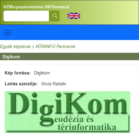
Ugrás a tartalomra
KÖRnyezetvédelmi INFOrmáció
Search
Egyéb képtárak
>
KÖRINFO Partnerek
Digikom
Kép forrása
Digikom
Leírás szerzője
Gruiz Katalin