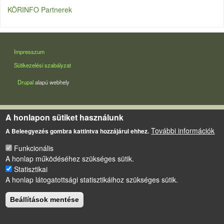
KÖRINFO Partnerek
LÁBLÉC
Impresszum
Sütikezelési szabályzat
Drupal
alapú webhely
A honlapon sütiket használunk
További információk
A Beleegyezés gombra kattintva hozzájárul ehhez.
Funkcionális
A honlap működéséhez szükséges sütik.
Statisztikai
A honlap látogatottsági statisztikáihoz szükséges sütik.
Beállítások mentése