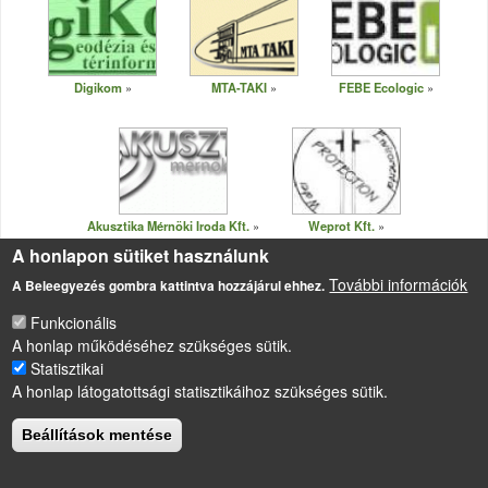
Digikom
MTA-TAKI
FEBE Ecologic
Akusztika Mérnöki Iroda Kft.
Weprot Kft.
A honlapon sütiket használunk
További információk
A Beleegyezés gombra kattintva hozzájárul ehhez.
Funkcionális
A honlap működéséhez szükséges sütik.
LÁBLÉC
Impresszum
Statisztikai
A honlap látogatottsági statisztikáihoz szükséges sütik.
Sütikezelési szabályzat
Drupal
alapú webhely
Beállítások mentése