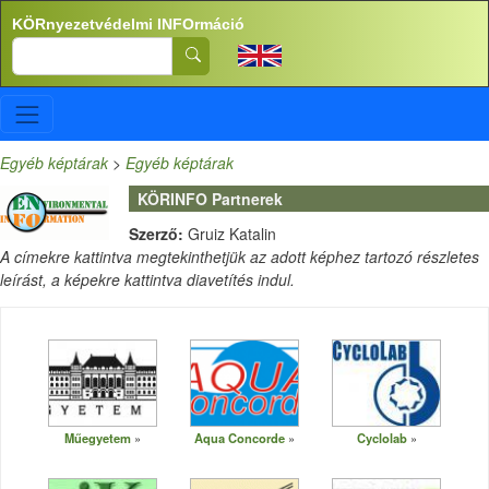
Ugrás a tartalomra
KÖRnyezetvédelmi INFOrmáció
Search
Egyéb képtárak
>
Egyéb képtárak
KÖRINFO Partnerek
Szerző:
Gruiz Katalin
A címekre kattintva megtekinthetjük az adott képhez tartozó részletes
leírást, a képekre kattintva diavetítés indul.
Műegyetem
Aqua Concorde
Cyclolab