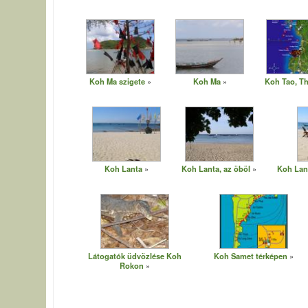
Koh Ma szigete
Koh Ma
Koh Tao, Th
Koh Lanta
Koh Lanta, az öböl
Koh Lant
Látogatók üdvözlése Koh
Koh Samet térképen
Rokon