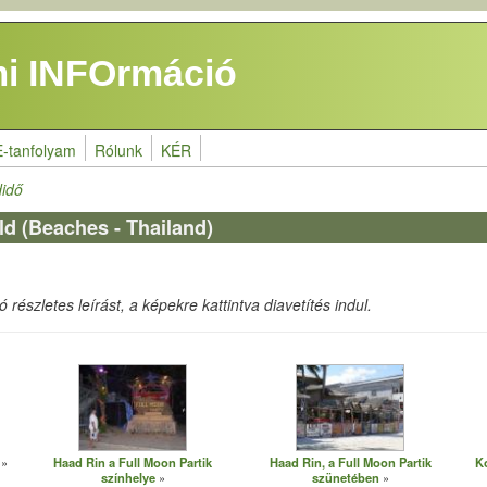
i INFOrmáció
E-tanfolyam
Rólunk
KÉR
idő
ld (Beaches - Thailand)
részletes leírást, a képekre kattintva diavetítés indul.
Haad Rin a Full Moon Partik
Haad Rin, a Full Moon Partik
K
színhelye
szünetében