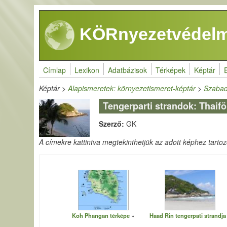
Ugrás a tartalomra
KÖRnyezetvédelm
Címlap
Lexikon
Adatbázisok
Térképek
Képtár
Képtár
>
Alapismeretek: környezetismeret-képtár
>
Szabad
Tengerparti strandok: Thaifö
Szerző:
GK
A címekre kattintva megtekinthetjük az adott képhez tartozó 
Koh Phangan térképe
Haad Rin tengerpati strandja