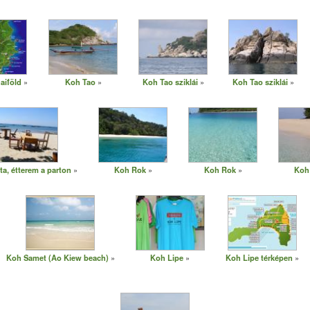
aiföld
Koh Tao
Koh Tao sziklái
Koh Tao sziklái
a, étterem a parton
Koh Rok
Koh Rok
Koh
Koh Samet (Ao Kiew beach)
Koh Lipe
Koh Lipe térképen