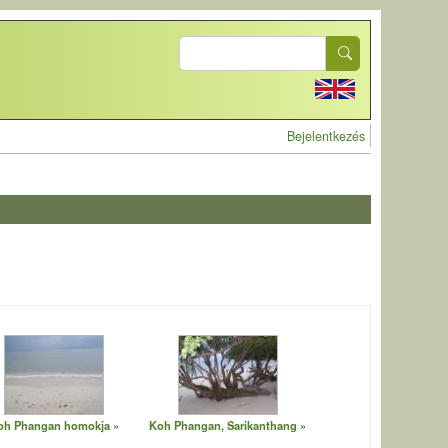
Search
User account 
Bejelentkezés
oh Phangan homokja
Koh Phangan, Sarikanthang