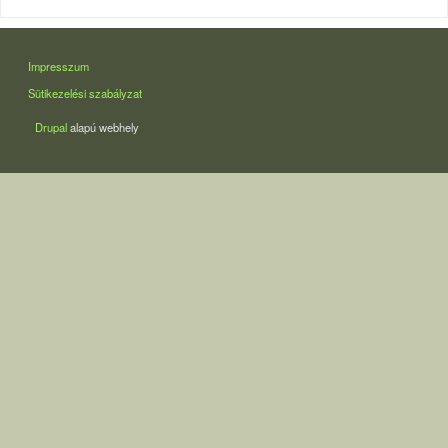
LÁBLÉC
Impresszum
Sütikezelési szabályzat
Drupal
alapú webhely