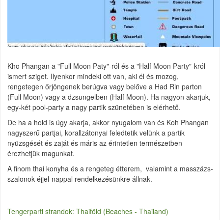
Kho Phangan a "Full Moon Paty"-ról és a "Half Moon Party"-król
ismert sziget. Ilyenkor mindeki ott van, aki él és mozog,
rengetegen őrjöngenek berúgva vagy belőve a Had Rin parton
(Full Moon) vagy a dzsungelben (Half Moon). Ha nagyon akarjuk,
egy-két pool-party a nagy partik szünetében is elérhető.
De ha a hold is úgy akarja, akkor nyugalom van és Koh Phangan
nagyszerű partjai, korallzátonyai feledtetik velünk a partik
nyüzsgését és zaját és máris az érintetlen természetben
érezhetjük magunkat.
A finom thai konyha és a rengeteg étterem, valamint a masszázs-
szalonok éjjel-nappal rendelkezésünkre állnak.
Tengerparti strandok: Thaiföld (Beaches - Thailand)