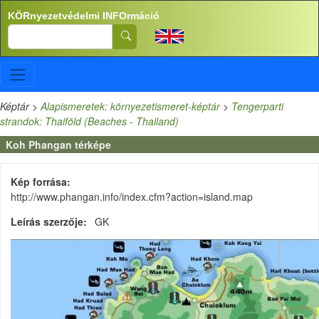
Ugrás a tartalomra
KÖRnyezetvédelmi INFOrmáció
Search
Képtár
>
Alapismeretek: környezetismeret-képtár
>
Tengerparti
strandok: Thaiföld (Beaches - Thailand)
Koh Phangan térképe
Kép forrása
http://www.phangan.info/index.cfm?action=island.map
Leírás szerzője
GK