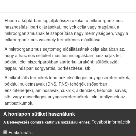
Ebben a képtárban foglaljuk össze azokat a mikroorganizmus-
hasznosítási ipari eljárásokat, melyek célja vagy magának a
mikroorganizmusnak felszaporítása nagy mennyiségben, vagy a
mikroorganizmus valamely termékének előállítása.
A mikroorganizmus sejttömeg előállításának célja általában az,
hogy a hasznos sejteket más technológiákban használják fel,
például élelmiszeriparokban starterkultúraként: sütőélesztő,
tejipar, húsipar, sörgyártás, borkészítése, stb.
A mikrobiális termékek lehetnek elsődleges anyagcseretermékek,
például nukleinsavak (DNS, RNS) fehérjék (lsősorban
enzimfehérjék), aminosavak, cukrok, aldehidek, ketonok, savak,
stb. vagy másodlagos anyagcseretermékek, mint amilyenek az
antibiotikumok.
A honlapon sütiket használunk
Forrás
Főkép forrása:
További információk
A Beleegyezés gombra kattintva hozzájárul ehhez.
http://www.diessel.com/geadiesel/cmsdoc.nsf/webdoc/ndkw73fagt
Funkcionális