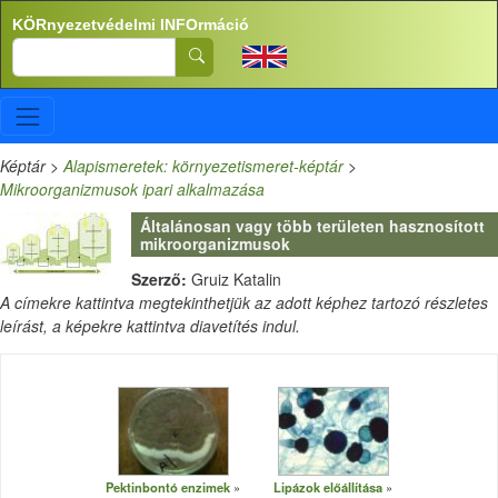
Ugrás a tartalomra
KÖRnyezetvédelmi INFOrmáció
Search
Képtár
>
Alapismeretek: környezetismeret-képtár
>
Mikroorganizmusok ipari alkalmazása
Általánosan vagy több területen hasznosított
mikroorganizmusok
Szerző:
Gruiz Katalin
A címekre kattintva megtekinthetjük az adott képhez tartozó részletes
leírást, a képekre kattintva diavetítés indul.
Pektinbontó enzimek
Lipázok előállítása