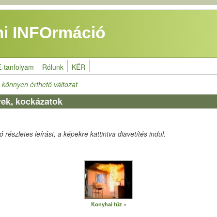
i INFOrmáció
E-tanfolyam
Rólunk
KÉR
 könnyen érthető változat
yek, kockázatok
részletes leírást, a képekre kattintva diavetítés indul.
Konyhai tűz