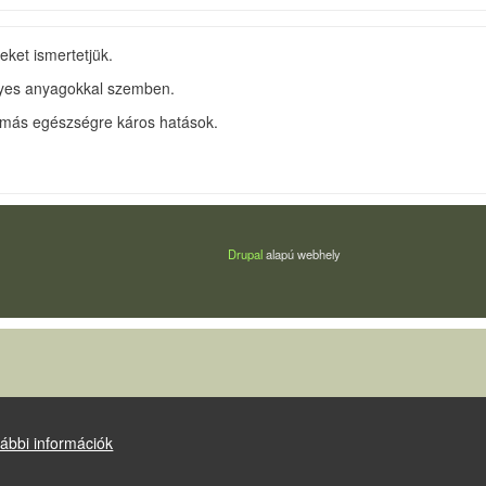
ket ismertetjük.
élyes anyagokkal szemben.
y más egészségre káros hatások.
Drupal
alapú webhely
ábbi információk