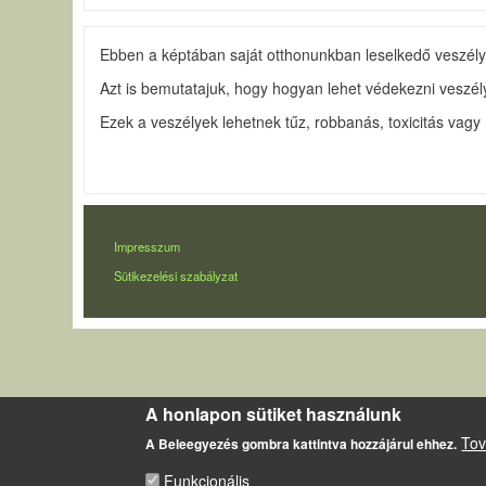
Ebben a képtában saját otthonunkban leselkedő veszélye
Azt is bemutatajuk, hogy hogyan lehet védekezni vesz
Ezek a veszélyek lehetnek tűz, robbanás, toxicitás vag
LÁBLÉC
Impresszum
Sütikezelési szabályzat
A honlapon sütiket használunk
Tov
A Beleegyezés gombra kattintva hozzájárul ehhez.
Funkcionális