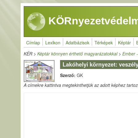
Ugrás a tartalomra
KÖRnyezetvédelm
Címlap
Lexikon
Adatbázisok
Térképek
Képtár
KÉR
>
Képtár könnyen érthető magyarázatokkal
>
Ember -
Lakóhelyi környezet: veszél
Szerző:
GK
A címekre kattintva megtekinthetjük az adott képhez tartozó 