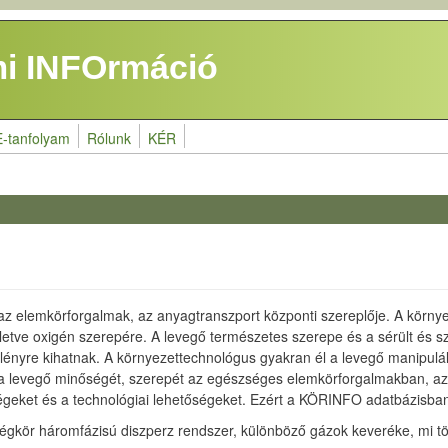
i INFOrmáció
E-tanfolyam
Rólunk
KÉR
, az elemkörforgalmak, az anyagtranszport központi szereplője. A körn
, illetve oxigén szerepére. A levegő természetes szerepe és a sérült é
ényre kihatnak. A környezettechnológus gyakran él a levegő manipulál
gy a levegő minőségét, szerepét az egészséges elemkörforgalmakban, 
rűségeket és a technológiai lehetőségeket. Ezért a KÖRINFO adatbázisban
égkör háromfázisú diszperz rendszer, különböző gázok keveréke, mi töb