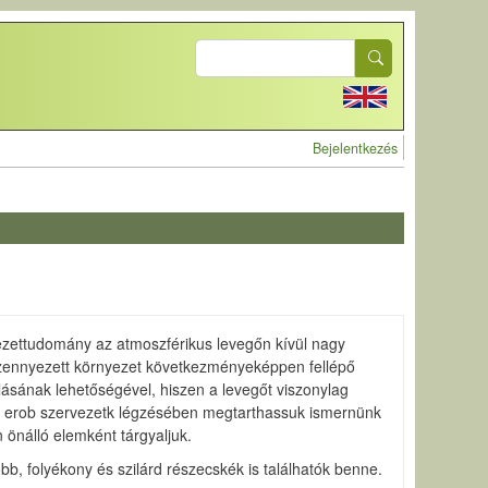
Search
User account 
Bejelentkezés
yezettudomány az atmoszférikus levegőn kívül nagy
s szennyezett környezet következményeképpen fellépő
ásának lehetőségével, hiszen a levegőt viszonylag
az erob szervezetk légzésében megtarthassuk ismernünk
 önálló elemként tárgyaljuk.
b, folyékony és szilárd részecskék is találhatók benne.