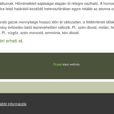
változnak. Hőmérsékleti sajátságai alapján öt rétegre osztható. A homos
ra felső határától kezdődő heteroszférában egyre inkább az atomos ox
landó gázok mennyisége hosszú időn át változatlan, a földtörténeti idő
ny évtizeden belül észrevehetően változik. Pl.: szén-dioxid, metán, 
. Pl.: vízgőz, szén-monoxid, ammónia, kén-dioxid.
éri erheti e
l.
Drupal
alapú webhely
ábbi információk