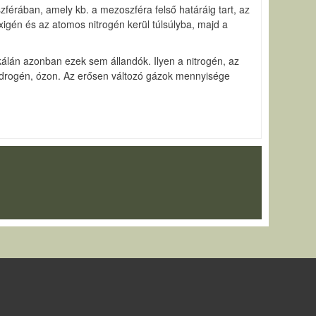
zférában, amely kb. a mezoszféra felső határáig tart, az
igén és az atomos nitrogén kerül túlsúlyba, majd a
skálán azonban ezek sem állandók. Ilyen a nitrogén, az
hidrogén, ózon. Az erősen változó gázok mennyisége