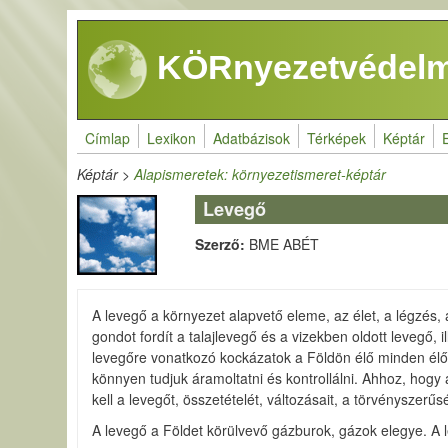
Ugrás a tartalomra
KÖRnyezetvédelm
Címlap
Lexikon
Adatbázisok
Térképek
Képtár
Képtár
>
Alapismeretek: környezetismeret-képtár
Levegő
Szerző:
BME ABÉT
A levegő a környezet alapvető eleme, az élet, a légzés
gondot fordít a talajlevegő és a vizekben oldott levegő
levegőre vonatkozó kockázatok a Földön élő minden élől
könnyen tudjuk áramoltatni és kontrollálni. Ahhoz, ho
kell a levegőt, összetételét, változásait, a törvénysze
A levegő a Földet körülvevő gázburok, gázok elegye. A l