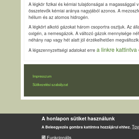
A légkör fizikai és kémiai tulajdonságai a magassággal 
összetevők kémiai aránya nagyjából azonos. A mezoszfé
hélium és az atomos hidrogén.
A légkört alkotó gázokat három csoportra osztjuk. Az ál
oxigén, a nemesgázok. A változó gázok mennyisége néhá
néhány nap vagy hét alatt jól érzékelhetően megváltozik
a linkre kattintva 
A légszennyzettségi adatokat erre
LÁBLÉC
Impresszum
Sütikezelési szabályzat
A honlapon sütiket használunk
Tov
A Beleegyezés gombra kattintva hozzájárul ehhez.
Funkcionális