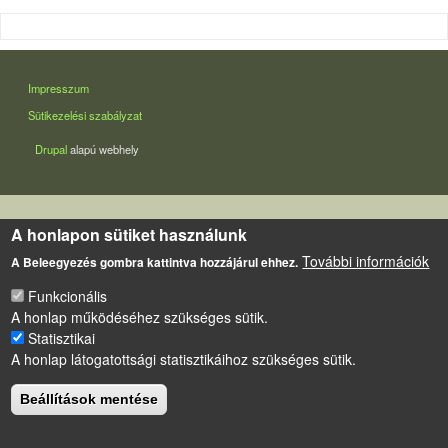
LÁBLÉC
Impresszum
Sütikezelési szabályzat
Drupal
alapú webhely
A honlapon sütiket használunk
További információk
A Beleegyezés gombra kattintva hozzájárul ehhez.
Funkcionális
A honlap működéséhez szükséges sütik.
Statisztikai
A honlap látogatottsági statisztikáihoz szükséges sütik.
Beállítások mentése