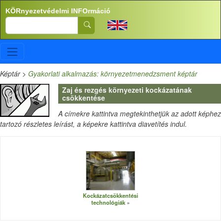
Ugrás a tartalomra
KÖRnyezetvédelmi INFOrmáció
Search
Képtár
>
Gyakorlati alkalmazás: környezetmenedzsment képtár
Zaj és rezgés környezeti kockázatának
csökkentése
A címekre kattintva megtekinthetjük az adott képhez
tartozó részletes leírást, a képekre kattintva diavetítés indul.
Kockázatcsökkentési
technológiák