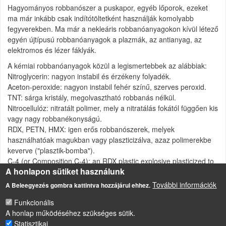
Hagyományos robbanószer a puskapor, egyéb lőporok, ezeket
ma már inkább csak indítótöltetként használják komolyabb
fegyverekben. Ma már a nekleáris robbanóanyagokon kívül létező
egyén újtípusú robbanóanyagok a plazmák, az antianyag, az
elektromos és lézer fáklyák.
A kémiai robbanóanyagok közül a legismertebbek az alábbiak:
Nitroglycerin: nagyon instabil és érzékeny folyadék.
Aceton-peroxide: nagyon instabil fehér színű, szerves peroxid.
TNT: sárga kristály, megolvasztható robbanás nélkül.
Nitrocellulóz: nitratált polimer, mely a nitratálás fokától függően kis
vagy nagy robbanékonyságú.
RDX, PETN, HMX: igen erős robbanószerek, melyek
használhatóak magukban vagy plaszticizálva, azaz polimerekbe
keverve ("plasztik-bomba").
C-4 (or Composition C-4): an RDX plastic explosive plasticized to
A honlapon sütiket használunk
be adhesive and malleable.
További információk
A Beleegyezés gombra kattintva hozzájárul ehhez.
Funkcionális
A honlap működéséhez szükséges sütik.
Statisztikai