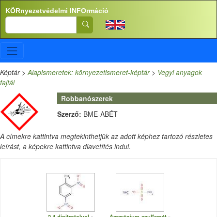
Ugrás a tartalomra
KÖRnyezetvédelmi INFOrmáció
Search
Képtár
>
Alapismeretek: környezetismeret-képtár
>
Vegyi anyagok
fajtái
Robbanószerek
Szerző:
BME-ABÉT
A címekre kattintva megtekinthetjük az adott képhez tartozó részletes
leírást, a képekre kattintva diavetítés indul.
2,4-dinitrotoluol
Ammónium-szulfamát