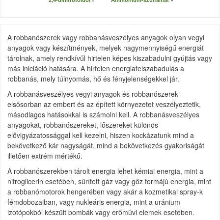
A robbanószerek vagy robbanásveszélyes anyagok olyan vegyi
anyagok vagy készítmények, melyek nagymennyiségű energiát
tárolnak, amely rendkívűl hirtelen képes kiszabadulni gyújtás vagy
más iniciáció hatására. A hirtelen energiafelszabadulás a
robbanás, mely túlnyomás, hő és fényjelenségekkel jár.
A robbanásveszélyes vegyi anyagok és robbanószerek
elsősorban az embert és az épített környezetet veszélyeztetik,
másodlagos hatásokkal is számolni kell. A robbanásveszélyes
anyagokat, robbanószereket, lőszereket különös
elővigyázatossággal kell kezelni, hiszen kockázatunk mind a
bekövetkező kár nagyságát, mind a bekövetkezés gyakoriságát
illetően extrém mértékű.
A robbanószerekben tárolt energia lehet kémiai energia, mint a
nitroglicerin esetében, sűrített gáz vagy gőz formájú energia, mint
a robbanómotorok hengerében vagy akár a kozmetikai spray-k
fémdobozaiban, vagy nukleáris energia, mint a uránium
izotópokból készült bombák vagy erőművi elemek esetében.