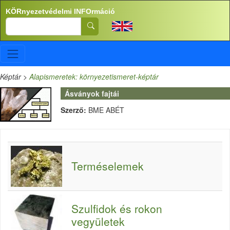
Ugrás a tartalomra
KÖRnyezetvédelmi INFOrmáció
Search
Képtár
>
Alapismeretek: környezetismeret-képtár
Ásványok fajtái
Szerző:
BME ABÉT
Terméselemek
Szulfidok és rokon
vegyületek