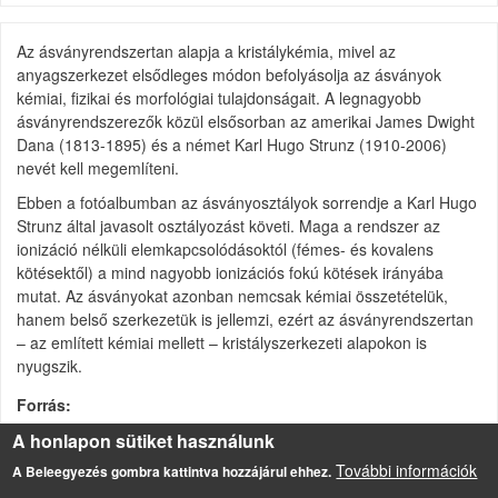
Az ásványrendszertan alapja a kristálykémia, mivel az
anyagszerkezet elsődleges módon befolyásolja az ásványok
kémiai, fizikai és morfológiai tulajdonságait. A legnagyobb
ásványrendszerezők közül elsősorban az amerikai James Dwight
Dana (1813-1895) és a német Karl Hugo Strunz (1910-2006)
nevét kell megemlíteni.
Ebben a fotóalbumban az ásványosztályok sorrendje a Karl Hugo
Strunz által javasolt osztályozást követi. Maga a rendszer az
ionizáció nélküli elemkapcsolódásoktól (fémes- és kovalens
kötésektől) a mind nagyobb ionizációs fokú kötések irányába
mutat. Az ásványokat azonban nemcsak kémiai összetételük,
hanem belső szerkezetük is jellemzi, ezért az ásványrendszertan
– az említett kémiai mellett – kristályszerkezeti alapokon is
nyugszik.
Forrás
A honlapon sütiket használunk
További információk
A Beleegyezés gombra kattintva hozzájárul ehhez.