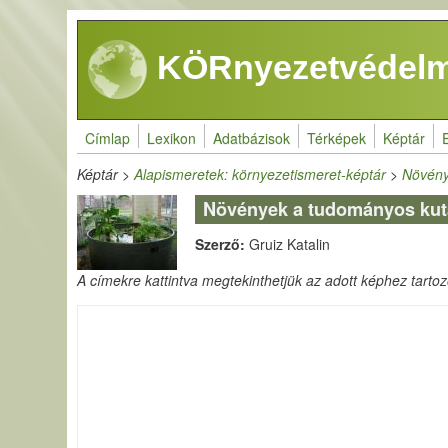
Ugrás a tartalomra
KÖRnyezetvédelm
Címlap
Lexikon
Adatbázisok
Térképek
Képtár
Képtár
>
Alapismeretek: környezetismeret-képtár
>
Növény
Növények a tudományos kuta
Szerző:
Gruiz Katalin
A címekre kattintva megtekinthetjük az adott képhez tartozó 