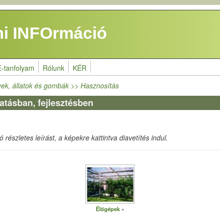
i INFOrmáció
E-tanfolyam
Rólunk
KÉR
ek, állatok és gombák >> Hasznosítás
tásban, fejlesztésben
részletes leírást, a képekre kattintva diavetítés indul.
Élőgépek