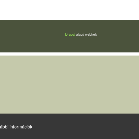
Drupal
alapú webhely
ábbi információk