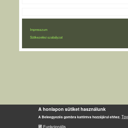
LÁBLÉC
Impresszum
Sütikezelési szabályzat
A honlapon sütiket használunk
Tov
A Beleegyezés gombra kattintva hozzájárul ehhez.
Funkcionális