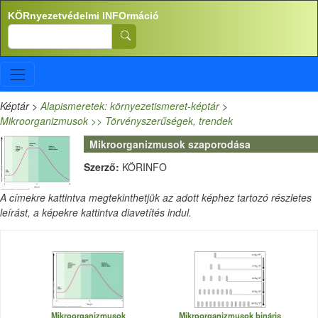
Ugrás a tartalomra
KÖRnyezetvédelmi INFOrmáció
Search
Képtár
>
Alapismeretek: környezetismeret-képtár
>
Mikroorganizmusok >> Törvényszerűségek, trendek
Mikroorganizmusok szaporodása
Szerző:
KÖRINFO
A címekre kattintva megtekinthetjük az adott képhez tartozó részletes
leírást, a képekre kattintva diavetítés indul.
Mikroorganizmusok
Mikroorganizmusok bináris