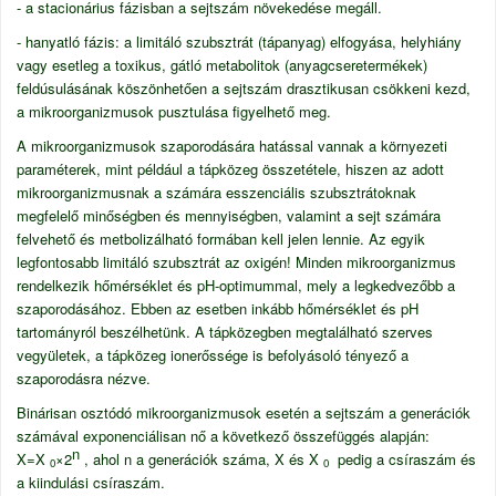
- a stacionárius fázisban a sejtszám növekedése megáll.
- hanyatló fázis: a limitáló szubsztrát (tápanyag) elfogyása, helyhiány
vagy esetleg a toxikus, gátló metabolitok (anyagcseretermékek)
feldúsulásának köszönhetően a sejtszám drasztikusan csökkeni kezd,
a mikroorganizmusok pusztulása figyelhető meg.
A mikroorganizmusok szaporodására hatással vannak a környezeti
paraméterek, mint például a tápközeg összetétele, hiszen az adott
mikroorganizmusnak a számára esszenciális szubsztrátoknak
megfelelő minőségben és mennyiségben, valamint a sejt számára
felvehető és metbolizálható formában kell jelen lennie. Az egyik
legfontosabb limitáló szubsztrát az oxigén! Minden mikroorganizmus
rendelkezik hőmérséklet és pH-optimummal, mely a legkedvezőbb a
szaporodásához. Ebben az esetben inkább hőmérséklet és pH
tartományról beszélhetünk. A tápközegben megtalálható szerves
vegyületek, a tápközeg ionerőssége is befolyásoló tényező a
szaporodásra nézve.
Binárisan osztódó mikroorganizmusok esetén a sejtszám a generációk
számával exponenciálisan nő a következő összefüggés alapján:
n
X=X
×2
, ahol n a generációk száma, X és
X
pedig a csíraszám és
0
0
a kiindulási csíraszám.