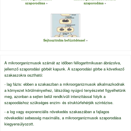
szaporodása
szaporodása
Sejtosztódás befűződéssel
A mikroorganizmusok számát az időben
féllogaritmikusan
ábrázolva,
jellemző szaporodási görbét kapunk. A szaporodási görbe a következő
szakaszokra osztható:
- lag fázis: ebben a szakaszban a mikroorganizmusok alkalmazkodnak
a környezet körülményeihez, látszólag nyúgvó tenyészetet figyelhetünk
meg, azonban a sejten belül rendkívüli intenzitással folyik a
szapoodáshoz szükséges enzim- és struktúrfehérjék szintézise.
- a log vagy exponenciális növekedés szakaszában a fajlagos
növekedési sebesség maximális, a mikroorganizmusok szaporodása
kiegyensúlyozott.