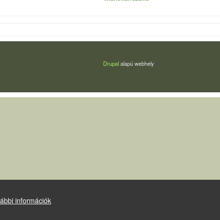
Drupal
alapú webhely
ábbi információk