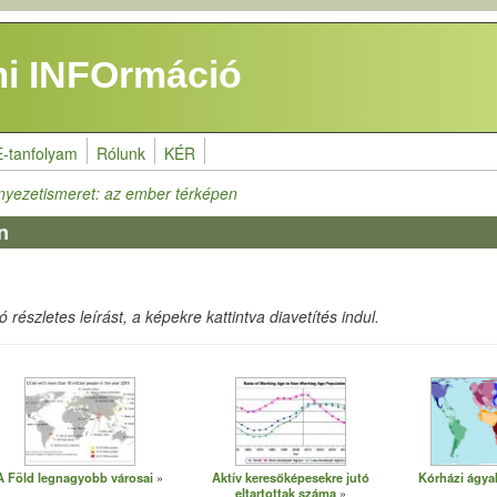
i INFOrmáció
E-tanfolyam
Rólunk
KÉR
nyezetismeret: az ember térképen
n
részletes leírást, a képekre kattintva diavetítés indul.
A Föld legnagyobb városai
Aktív keresőképesekre jutó
Kórházi ágya
eltartottak száma