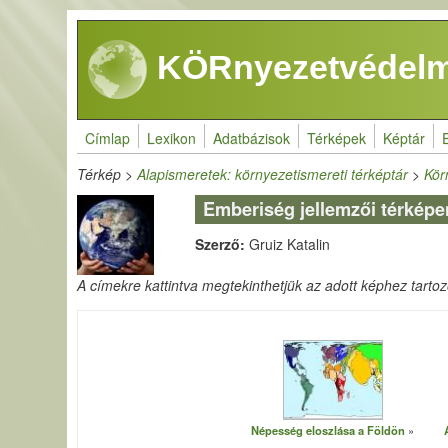
Ugrás a tartalomra
KÖRnyezetvédelm
Címlap
Lexikon
Adatbázisok
Térképek
Képtár
Térkép
>
Alapismeretek: környezetismereti térképtár
>
Kör
Emberiség jellemzői térképe
Szerző:
Gruiz Katalin
A címekre kattintva megtekinthetjük az adott képhez tartozó 
Népesség eloszlása a Földön