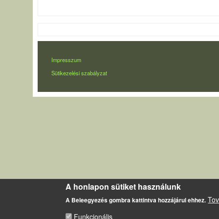
LÁBLÉC
Impresszum
Sütikezelési szabályzat
A honlapon sütiket használunk
Tov
A Beleegyezés gombra kattintva hozzájárul ehhez.
Funkcionális