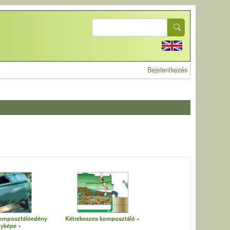
Search
User account 
Bejelentkezés
omposztálóedény
Kétrekeszes komposztáló
nyképe