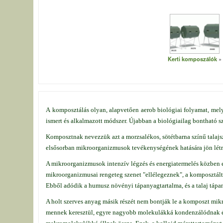
Kerti komposzálók
A komposztálás olyan, alapvetően aerob biológiai folyamat, mel
ismert és alkalmazott módszer. Újabban a biológiailag bontható sz
Komposztnak nevezzük azt a morzsalékos, sötétbarna színű talajs
elsősorban mikroorganizmusok tevékenységének hatására jön létr
A mikroorganizmusok intenzív légzés és energiatermelés közben e
mikroorganizmusai rengeteg szenet "ellélegeznek", a komposztált
Ebből adódik a humusz növényi tápanyagtartalma, és a talaj tápa
A holt szerves anyag másik részét nem bontják le a komposzt mi
mennek keresztül, egyre nagyobb molekulákká kondenzálódnak és