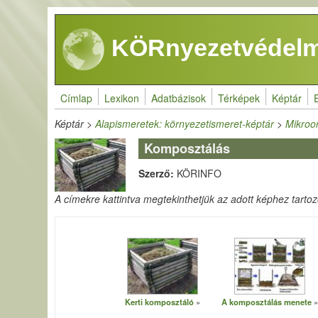
Ugrás a tartalomra
KÖRnyezetvédelm
Címlap
Lexikon
Adatbázisok
Térképek
Képtár
Képtár
>
Alapismeretek: környezetismeret-képtár
>
Mikroo
Komposztálás
Szerző:
KÖRINFO
A címekre kattintva megtekinthetjük az adott képhez tartozó 
Kerti komposztáló
A komposztálás menete