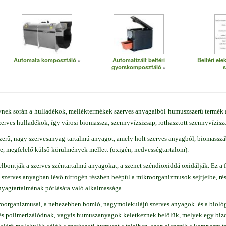
Automata komposztáló
Automatizált beltéri
Beltéri el
gyorskomposztáló
s
ynek során a hulladékok, melléktermékek szerves anyagaiból humuszszerű termék 
erves hulladékok, így városi biomassza, szennyvízsizsap, rothasztott szennyvízisza
zerű, nagy szervesanyag-tartalmú anyagot, amely holt szerves anyagból, biomassz
e, megfelelő külső körülmények mellett (oxigén, nedvességtartalom).
lbontják a szerves széntartalmú anyagokat, a szenet széndioxiddá oxidálják. Ez a
 szerves anyagban lévő nitrogén részben beépül a mikroorganizmusok sejtjeibe, ré
nyagtartalmának pótlására való alkalmassága.
kroorganizmusai, a nehezebben bomló, nagymolekulájú szerves anyagok és a biológ
 polimerizálódnak, vagyis humuszanyagok keletkeznek belőlük, melyek egy bizon