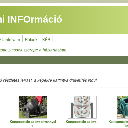
i INFOrmáció
E-tanfolyam
Rólunk
KÉR
rganizmusok szerepe a háztartásban
részletes leírást, a képekre kattintva diavetítés indul.
Komposztáló edény állvánnyal
Komposztáló edény
Kétkamrás k
fé