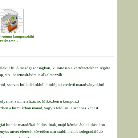
ektromos komposztáló
zerkezete
alakul ki. A mezőgazdaságban, különösen a kertészetekben régóta
p, stb. hasznosítására is alkalmazzák.
ából, szerves hulladékokból, biológiai eredetű maradványokból
 folyamat a mineralizáció. Miközben a komposzt
szben a humuszban marad, vagyis feldúsul a szénhez képest.
iai bontás maradékai feldúsulnak, majd kémiai átalakulásokon
yos méret elérését követően már stabil, nem biodegradálódó