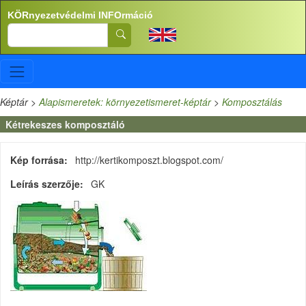
Ugrás a tartalomra
KÖRnyezetvédelmi INFOrmáció
Search
Képtár
>
Alapismeretek: környezetismeret-képtár
>
Komposztálás
Kétrekeszes komposztáló
Kép forrása
http://kertikomposzt.blogspot.com/
Leírás szerzője
GK