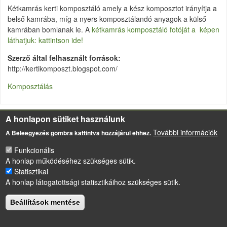
Kétkamrás kerti komposztáló amely a kész komposztot irányítja a
belső kamrába, míg a nyers komposztálandó anyagok a külső
kamrában bomlanak le. A
kétkamrás komposztáló fotóját a képen
láthatjuk: kattintson ide!
Szerző által felhasznált források
http://kertikomposzt.blogspot.com/
Komposztálás
A honlapon sütiket használunk
LÁBLÉC
Impresszum
További információk
A Beleegyezés gombra kattintva hozzájárul ehhez.
Sütikezelési szabályzat
Funkcionális
A honlap működéséhez szükséges sütik.
Drupal
alapú webhely
Statisztikai
A honlap látogatottsági statisztikáihoz szükséges sütik.
Beállítások mentése