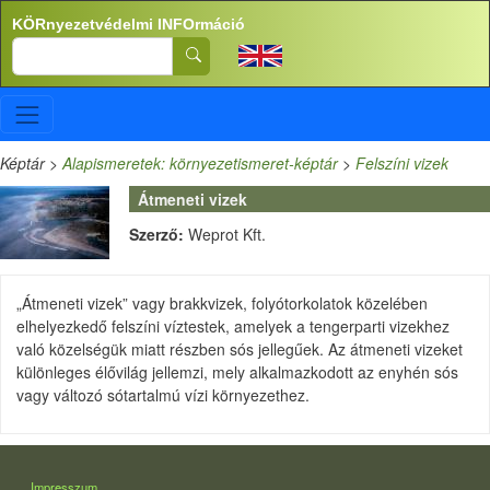
Ugrás a tartalomra
KÖRnyezetvédelmi INFOrmáció
Search
Képtár
>
Alapismeretek: környezetismeret-képtár
>
Felszíni vizek
Átmeneti vizek
Szerző:
Weprot Kft.
„Átmeneti vizek” vagy brakkvizek, folyótorkolatok közelében
elhelyezkedő felszíni víztestek, amelyek a tengerparti vizekhez
való közelségük miatt részben sós jellegűek. Az átmeneti vizeket
különleges élővilág jellemzi, mely alkalmazkodott az enyhén sós
vagy változó sótartalmú vízi környezethez.
LÁBLÉC
Impresszum