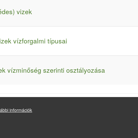
édes) vizek
izek vízforgalmi típusai
zek vízminőség szerinti osztályozása
ábbi információk
átmeneti vizek és a parti tengervizek, kivéve a kémiai állapot szempontját, amely sze
Drupal
alapú webhely