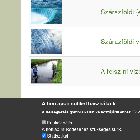
Szárazföldi (
Szárazföldi v
A felszíni vi
A honlapon sütiket használunk
Tov
Felszíni víz:
a szárazföldi vizek, kivéve a felszín alatti vizet; az 
A Beleegyezés gombra kattintva hozzájárul ehhez.
Funkcionális
A honlap működéséhez szükséges sütik.
LÁBLÉC
Statisztikai
Impresszum