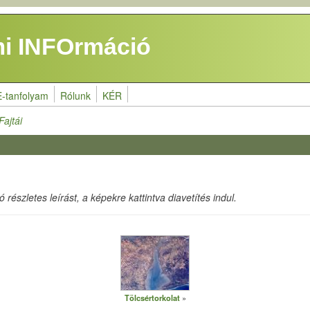
i INFOrmáció
E-tanfolyam
Rólunk
KÉR
Fajtái
részletes leírást, a képekre kattintva diavetítés indul.
Tölcsértorkolat