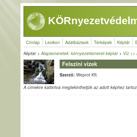
Ugrás a tartalomra
KÖRnyezetvédelm
Címlap
Lexikon
Adatbázisok
Térképek
Képtár
Képtár
>
Alapismeretek: környezetismeret-képtár
>
Víz >> 
Felszíni vizek
Szerző:
Weprot Kft.
A címekre kattintva megtekinthetjük az adott képhez tartozó 