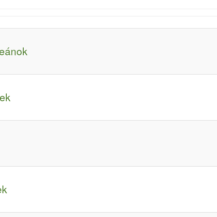
ceánok
zek
ek