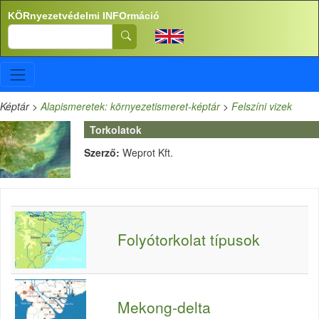
Ugrás a tartalomra
KÖRnyezetvédelmi INFOrmáció
Search
Képtár
>
Alapismeretek: környezetismeret-képtár
>
Felszíni vizek
Torkolatok
Szerző:
Weprot Kft.
Folyótorkolat típusok
Mekong-delta