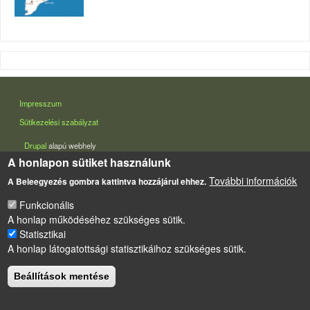
LÁBLÉC
Impresszum
Sütikezelési szabályzat
Drupal
alapú webhely
A honlapon sütiket használunk
További információk
A Beleegyezés gombra kattintva hozzájárul ehhez.
Funkcionális
A honlap működéséhez szükséges sütik.
Statisztikai
A honlap látogatottsági statisztikáihoz szükséges sütik.
Beállítások mentése