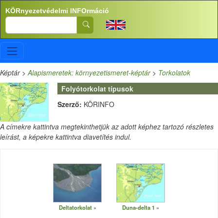
Ugrás a tartalomra
KÖRnyezetvédelmi INFOrmáció
Search
Képtár
>
Alapismeretek: környezetismeret-képtár
>
Torkolatok
Folyótorkolat típusok
Szerző:
KÖRINFO
A címekre kattintva megtekinthetjük az adott képhez tartozó részletes
leírást, a képekre kattintva diavetítés indul.
Deltatorkolat
Duna-delta 1