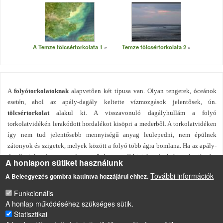
A Temze tölcsértorkolata 1
Temze tölcsértorkolata 2
A
folyótorkolatoknak
alapvetően két típusa van. Olyan tengerek, óceánok
esetén, ahol az apály-dagály keltette vízmozgások jelentősek, ún.
tölcsértorkolat
alakul ki. A visszavonuló dagályhullám a folyó
torkolatvidékén lerakódott hordalékot kisöpri a mederből. A torkolatvidéken
így nem tud jelentősebb mennyiségű anyag leülepedni, nem épülnek
zátonyok és szigetek, melyek között a folyó több ágra bomlana. Ha az apály-
dagály jelenség nem számottevő és az utóbbi jelenség bekövetkezik, ún.
A honlapon sütiket használunk
deltatorkolat
alakul ki. Az ilyen típusú torkolat elsősorban a beltengerekbe
További információk
A Beleegyezés gombra kattintva hozzájárul ehhez.
ömlő folyókra jellemző.
Funkcionális
A honlap működéséhez szükséges sütik.
Statisztikai
LÁBLÉC
Impresszum