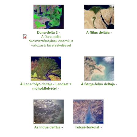
Duna-delta 2
A Nílus deltája
A Duna-delta
ökoszisztémájának dinamikus
változásai távérzékeléssel
A Léna folyó deltája - Landsat 7
A Sárga-folyó deltája
műholdfelvétel
Az Indus deltája
Tölcsértorkolat