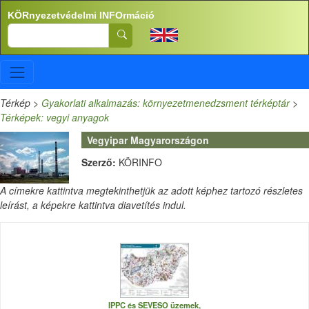
Ugrás a tartalomra
KÖRnyezetvédelmi INFOrmáció
Search
Térkép
>
Gyakorlati alkalmazás: környezetmenedzsment térképtár
>
Térképek: vegyi anyagok
Vegyipar Magyarországon
Szerző:
KÖRINFO
A címekre kattintva megtekinthetjük az adott képhez tartozó részletes
leírást, a képekre kattintva diavetítés indul.
IPPC és SEVESO üzemek,