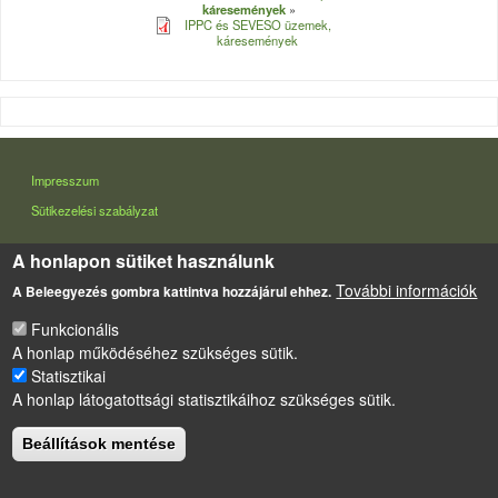
káresemények
IPPC és SEVESO üzemek,
káresemények
LÁBLÉC
Impresszum
Sütikezelési szabályzat
Drupal
alapú webhely
A honlapon sütiket használunk
További információk
A Beleegyezés gombra kattintva hozzájárul ehhez.
Funkcionális
A honlap működéséhez szükséges sütik.
Statisztikai
A honlap látogatottsági statisztikáihoz szükséges sütik.
Beállítások mentése