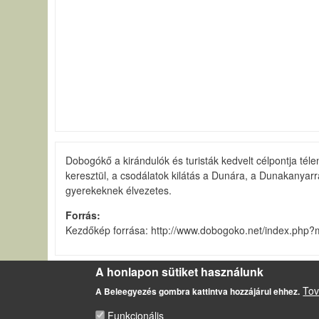
Dobogókő a kirándulók és turisták kedvelt célpontja té
keresztül, a csodálatok kilátás a Dunára, a Dunakanyar
gyerekeknek élvezetes.
Forrás
Kezdőkép forrása: http://www.dobogoko.net/index.php
A honlapon sütiket használunk
LÁBLÉC
Tov
Impresszum
A Beleegyezés gombra kattintva hozzájárul ehhez.
Sütikezelési szabályzat
Funkcionális