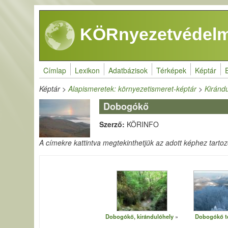
Ugrás a tartalomra
KÖRnyezetvédelm
Címlap
Lexikon
Adatbázisok
Térképek
Képtár
Képtár
>
Alapismeretek: környezetismeret-képtár
>
Kirándu
Dobogókő
Szerző:
KÖRINFO
A címekre kattintva megtekinthetjük az adott képhez tartozó 
Dobogókő, kirándulóhely
Dobogókő t