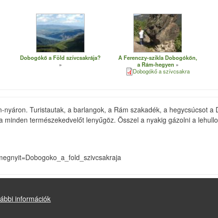
Dobogókő a Föld szívcsakrája?
A Ferenczy-szikla Dobogókőn,
a Rám-hegyen
Dobogókő a szívcsakra
len-nyáron. Turistautak, a barlangok, a Rám szakadék, a hegycsúcsot 
ra minden természekedvelőt lenyűgöz. Összel a nyakig gázolni a lehullo
?megnyit=Dobogoko_a_fold_szivcsakraja
ábbi információk
Drupal
alapú webhely