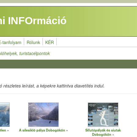
i INFOrmáció
E-tanfolyam
Rólunk
KÉR
lóhelyek, turistacélpontok
részletes leírást, a képekre kattintva diavetítés indul.
élen
A sílesikló pálya Dobogókőn
Sífutópályák és síutak
Dobogókőn