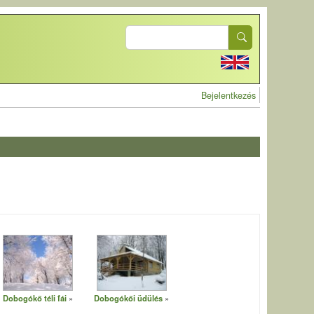
Search
User account 
Bejelentkezés
Dobogókő téli fái
Dobogókői üdülés