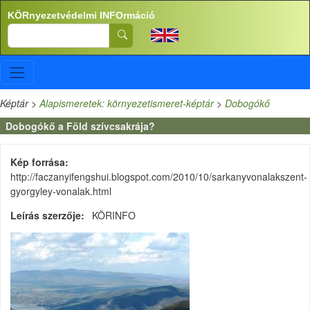
Ugrás a tartalomra
KÖRnyezetvédelmi INFOrmáció
Search
Képtár
>
Alapismeretek: környezetismeret-képtár
>
Dobogókő
Dobogókő a Föld szívcsakrája?
Kép forrása
http://faczanyifengshui.blogspot.com/2010/10/sarkanyvonalakszent-
gyorgyley-vonalak.html
Leírás szerzője
KÖRINFO