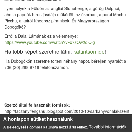
Ilyen helyek a Földön az angliai Stonehenge, a görög Delphoi,
ahol a papnők híres jósdája működött az ókorban, a perui Machu
Picchu, a kairói Kheopsz piramisok. És Magyarországon
Dobogókő?
Erről a Dalai Lámának ez a véleménye:
https://www.youtube.com/watch?v=b7zOw2diQlg
Ha több képet szeretne látni,
kattintson ide
!
Ha Dobogókőn szeretne tölteni néhány napot, béreljen nyaralót a
+36 (20) 288 9716 telefonszámon.
Szerző által felhasznált források
http://faczanyifengshui.blogspot.com/2010/10/sarkanyvonalakszent-
gyorgyley-vonalak.html
A honlapon sütiket használunk
További információk
A Beleegyezés gombra kattintva hozzájárul ehhez.
Dobogókő