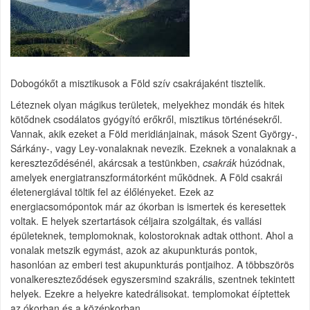
Dobogókőt a misztikusok a Föld szív csakrájaként tisztelik.
Léteznek olyan mágikus területek, melyekhez mondák és hitek
kötődnek csodálatos gyógyító erőkről, misztikus történésekről.
Vannak, akik ezeket a Föld meridiánjainak, mások Szent György-,
Sárkány-, vagy Ley-vonalaknak nevezik. Ezeknek a vonalaknak a
kereszteződésénél, akárcsak a testünkben,
csakrák
húzódnak,
amelyek energiatranszformátorként működnek. A Föld csakrái
életenergiával töltik fel az élőlényeket. Ezek az
energiacsomópontok már az ókorban is ismertek és keresettek
voltak. E helyek szertartások céljaira szolgáltak, és vallási
épületeknek, templomoknak, kolostoroknak adtak otthont. Ahol a
vonalak metszik egymást, azok az akupunkturás pontok,
hasonlóan az emberi test akupunkturás pontjaihoz. A többszörös
vonalkereszteződések egyszersmind szakrális, szentnek tekintett
helyek. Ezekre a helyekre katedrálisokat. templomokat éíptettek
az ókorban és a középkorban.