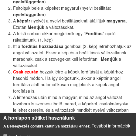
nyelvfüggetlen
)
Feltöltjük bele a képeket magyarul (nyelvi beállítás:
nyelvfüggetlen
)
A
képtár
nyelvét a nyelvi beállításoknál átállítjuk
magyarra.
Ezután
Mentjük
a változásokat.
A felső sorban ekkor megjelenik egy "
Fordítás
" opció -
rákattintunk. (1. kép)
Itt a
fordítás hozzáadása
gombbal (2. kép) létrehozhatjuk az
angol változatot. Ekkor a kép és a beállítások változatlanok
maradnak, csak a szövegeket kell lefordítani.
Mentjük
a
változásokat
Csak ezután
hozzuk létre a képek fordítását a képtárhoz
hasonló módon. Ha így dolgozunk, akkor a képtár angol
fordítása alatt automatikusan megjelenik a képek angol
fordítása is.
A létrehozás után mind a magyar, mind az angol változat
továbbra is szerkeszthető marad, a képeket, csatolmányokat
le lehet cserélni, és a változások mindkét nyelvű változatban
automatikusan megjelennek.
A honlapon sütiket használunk
További információk
A Beleegyezés gombra kattintva hozzájárul ehhez.