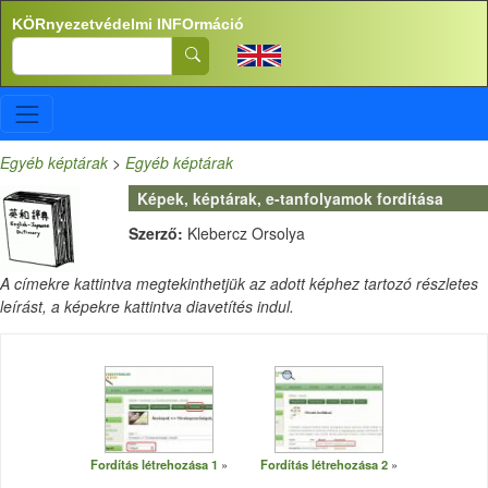
Ugrás a tartalomra
KÖRnyezetvédelmi INFOrmáció
Search
Egyéb képtárak
>
Egyéb képtárak
Képek, képtárak, e-tanfolyamok fordítása
Szerző:
Klebercz Orsolya
A címekre kattintva megtekinthetjük az adott képhez tartozó részletes
leírást, a képekre kattintva diavetítés indul.
Fordítás létrehozása 1
Fordítás létrehozása 2