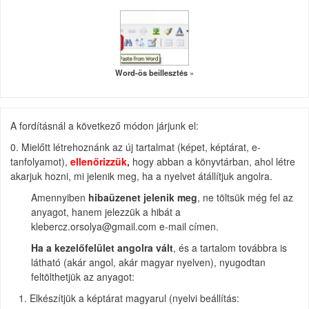
Word-ös beillesztés
A fordításnál a következő módon járjunk el:
0. Mielőtt létrehoznánk az új tartalmat (képet, képtárat, e-
tanfolyamot),
ellenőrizzük
,
hogy abban a könyvtárban, ahol létre
akarjuk hozni, mi jelenik meg, ha a nyelvet átállítjuk angolra.
Amennyiben
hibaüzenet jelenik meg
, ne töltsük még fel az
anyagot, hanem jelezzük a hibát a
klebercz.orsolya@gmail.com e-mail címen.
Ha a kezelőfelület angolra vált
, és a tartalom továbbra is
látható (akár angol, akár magyar nyelven), nyugodtan
feltölthetjük az anyagot:
Elkészítjük a képtárat magyarul (nyelvi beállítás: