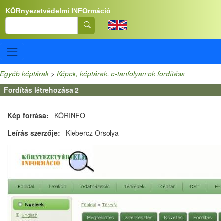
Ugrás a tartalomra
KÖRnyezetvédelmi INFOrmáció
Search
Egyéb képtárak
>
Képek, képtárak, e-tanfolyamok fordítása
Fordítás létrehozása 2
Kép forrása
KÖRINFO
Leírás szerzője
Klebercz Orsolya