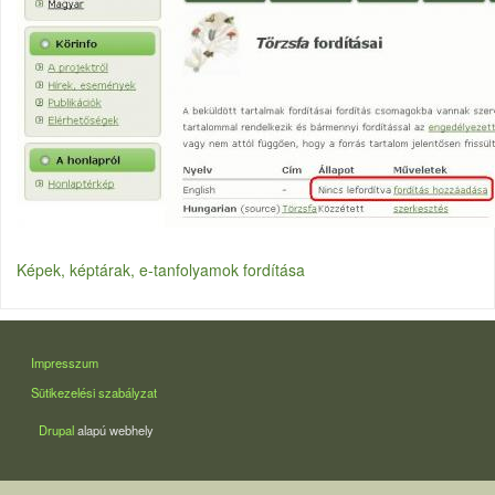
Képek, képtárak, e-tanfolyamok fordítása
LÁBLÉC
Impresszum
Sütikezelési szabályzat
Drupal
alapú webhely