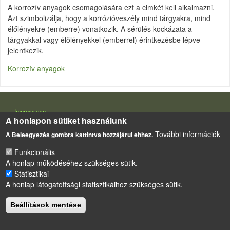
A korrozív anyagok csomagolására ezt a cimkét kell alkalmazni.
Azt szimbolizálja, hogy a korrózióveszély mind tárgyakra, mind
élőlényekre (emberre) vonatkozik. A sérülés kockázata a
tárgyakkal vagy élőlényekkel (emberrel) érintkezésbe lépve
jelentkezik.
Korrozív anyagok
LÁBLÉC
Impresszum
A honlapon sütiket használunk
Sütikezelési szabályzat
További információk
A Beleegyezés gombra kattintva hozzájárul ehhez.
Drupal
alapú webhely
Funkcionális
A honlap működéséhez szükséges sütik.
Statisztikai
A honlap látogatottsági statisztikáihoz szükséges sütik.
Beállítások mentése