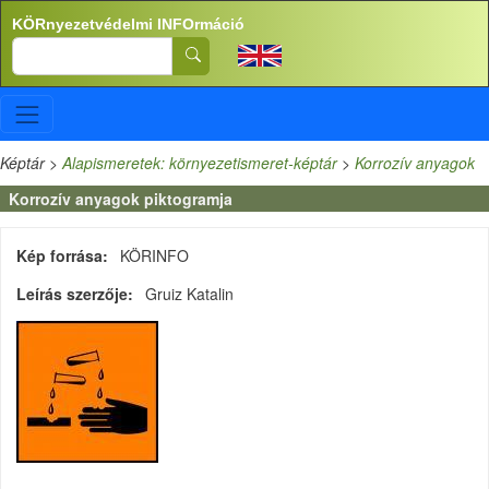
Ugrás a tartalomra
KÖRnyezetvédelmi INFOrmáció
Search
Képtár
>
Alapismeretek: környezetismeret-képtár
>
Korrozív anyagok
Korrozív anyagok piktogramja
Kép forrása
KÖRINFO
Leírás szerzője
Gruiz Katalin