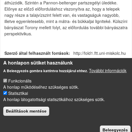
áthúzódik. Szintén a Pannon-beltenger partszegélyi üledéke.
Előnye az előző előforduláshoz viszonyítva az, hogy a telepek
nagy része a talajvízszint felett van, és vastagságuk nagyobb,
illetve egyenletesebb, mint a mátra- és bükkaljai ligniteké. Külszíni
bányászat Torony mellett folyt, az előfordulás további bányászatra
perspektivikus.
Szerző által felhasznált források
http://fold1.ftt.uni-miskolc.hu
A honlapon sütiket használunk
Magyarországi nyersanyagelőfordulások
További információk
A Beleegyezés gombra kattintva hozzájárul ehhez.
Funkcionális
LÁBLÉC
A honlap működéséhez szükséges sütik.
Impresszum
Statisztikai
Sütikezelési szabályzat
A honlap látogatottsági statisztikáihoz szükséges sütik.
Drupal
alapú webhely
Beállítások mentése
Beleegyezés