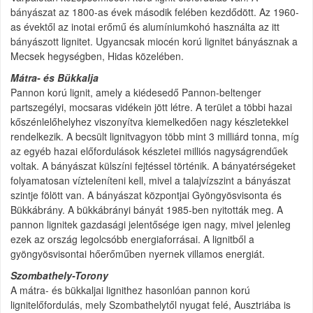
bányászat az 1800-as évek második felében kezdődött. Az 1960-
as évektől az inotai erőmű és alumíniumkohó használta az itt
bányászott lignitet. Ugyancsak miocén korú lignitet bányásznak a
Mecsek hegységben, Hidas közelében.
Mátra- és Bükkalja
Pannon korú lignit, amely a kiédesedő Pannon-beltenger
partszegélyi, mocsaras vidékein jött létre. A terület a többi hazai
kőszénlelőhelyhez viszonyítva kiemelkedően nagy készletekkel
rendelkezik. A becsült lignitvagyon több mint 3 milliárd tonna, míg
az egyéb hazai előfordulások készletei milliós nagyságrendűek
voltak. A bányászat külszíni fejtéssel történik. A bányatérségeket
folyamatosan vízteleníteni kell, mivel a talajvízszint a bányászat
szintje fölött van. A bányászat központjai Gyöngyösvisonta és
Bükkábrány. A bükkábrányi bányát 1985-ben nyitották meg. A
pannon lignitek gazdasági jelentősége igen nagy, mivel jelenleg
ezek az ország legolcsóbb energiaforrásai. A lignitből a
gyöngyösvisontai hőerőműben nyernek villamos energiát.
Szombathely-Torony
A mátra- és bükkaljai lignithez hasonlóan pannon korú
lignitelőfordulás, mely Szombathelytől nyugat felé, Ausztriába is