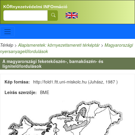
Ugrás a tartalomra
KÖRnyezetvédelmi INFOrmáció
Search
Térkép
>
Alapismeretek: környezetismereti térképtár
>
Magyarországi
nyersanyagelőfordulások
A magyarországi feketekőszén-, barnakőszén- és
lignitelőfordulások
Kép forrása
http://fold1.ftt.uni-miskolc.hu (Juhász, 1987 )
Leírás szerzője
BME