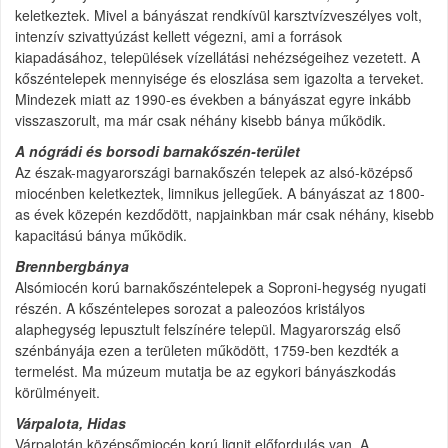
keletkeztek. Mivel a bányászat rendkívül karsztvízveszélyes volt,
intenzív szivattyúzást kellett végezni, ami a források
kiapadásához, települések vízellátási nehézségeihez vezetett. A
kőszéntelepek mennyisége és eloszlása sem igazolta a terveket.
Mindezek miatt az 1990-es években a bányászat egyre inkább
visszaszorult, ma már csak néhány kisebb bánya működik.
A nógrádi és borsodi barnakőszén-terület
Az észak-magyarországi barnakőszén telepek az alsó-középső
miocénben keletkeztek, limnikus jellegűek. A bányászat az 1800-
as évek közepén kezdődött, napjainkban már csak néhány, kisebb
kapacitású bánya működik.
Brennbergbánya
Alsómiocén korú barnakőszéntelepek a Soproni-hegység nyugati
részén. A kőszéntelepes sorozat a paleozóos kristályos
alaphegység lepusztult felszínére települ. Magyarország első
szénbányája ezen a területen működött, 1759-ben kezdték a
termelést. Ma múzeum mutatja be az egykori bányászkodás
körülményeit.
Várpalota, Hidas
Várpalotán középsőmiocén korú lignit előfordulás van. A