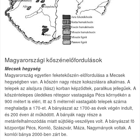
Magyarországi kőszénelőfordulások
Mecsek hegység
Magyarország egyetlen feketekőszén-előfordulása a Mecsek
hegységben van. A kőszén nagy része kokszolásra alkalmas. A
telepek az alsójura (liász) korban képződtek, paralikus jellegűek. A
kőszéntelepes üledékes rétegsor vastagsága Pécs környékén a
900 métert is eléri, itt az 5 méternél vastagabb telepek száma
meghaladja a 170-et. A bányászat az 1700-as évek végén indult,
és 200 éven át működött. A bányák nagy része a
metánfelhalmozódás miatt sújtólég-veszélyes volt. A bányászat fõ
központjai Pécs, Komló, Szászvár, Máza, Nagymányok voltak. A
komlói bánya 2000-ben zárt be.