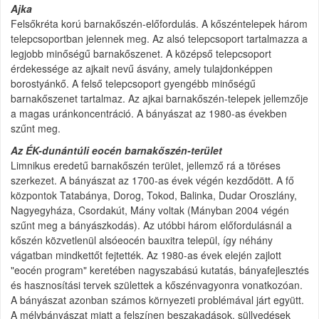
Ajka
Felsőkréta korú barnakőszén-előfordulás. A kőszéntelepek három
telepcsoportban jelennek meg. Az alsó telepcsoport tartalmazza a
legjobb minőségű barnakőszenet. A középső telepcsoport
érdekessége az ajkait nevű ásvány, amely tulajdonképpen
borostyánkő. A felső telepcsoport gyengébb minőségű
barnakőszenet tartalmaz. Az ajkai barnakőszén-telepek jellemzője
a magas uránkoncentráció. A bányászat az 1980-as években
szűnt meg.
Az ÉK-dunántúli eocén barnakőszén-terület
Limnikus eredetű barnakőszén terület, jellemző rá a töréses
szerkezet. A bányászat az 1700-as évek végén kezdődött. A fő
központok Tatabánya, Dorog, Tokod, Balinka, Dudar Oroszlány,
Nagyegyháza, Csordakút, Mány voltak (Mányban 2004 végén
szűnt meg a bányászkodás). Az utóbbi három előfordulásnál a
kőszén közvetlenül alsóeocén bauxitra települ, így néhány
vágatban mindkettőt fejtették. Az 1980-as évek elején zajlott
"eocén program" keretében nagyszabású kutatás, bányafejlesztés
és hasznosítási tervek születtek a kőszénvagyonra vonatkozóan.
A bányászat azonban számos környezeti problémával járt együtt.
A mélybányászat miatt a felszínen beszakadások, süllyedések