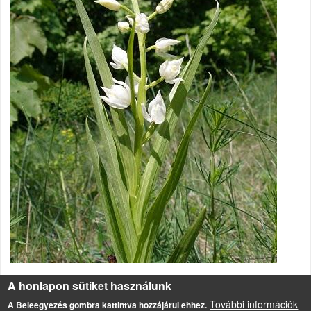
A honlapon sütiket használunk
Természetvédelmi értéke: 5000 Ft
További információk
A Beleegyezés gombra kattintva hozzájárul ehhez.