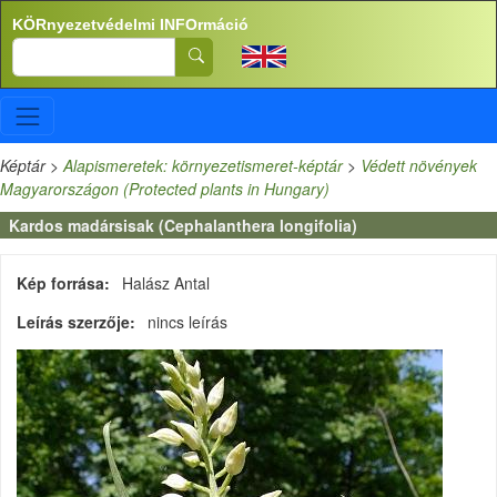
Ugrás a tartalomra
KÖRnyezetvédelmi INFOrmáció
Search
Képtár
>
Alapismeretek: környezetismeret-képtár
>
Védett növények
Magyarországon (Protected plants in Hungary)
Kardos madársisak (Cephalanthera longifolia)
Kép forrása
Halász Antal
Leírás szerzője
nincs leírás