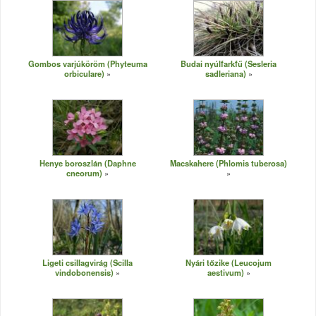
Gombos varjúköröm (Phyteuma
Budai nyúlfarkfű (Sesleria
orbiculare)
sadleriana)
Henye boroszlán (Daphne
Macskahere (Phlomis tuberosa)
cneorum)
Ligeti csillagvirág (Scilla
Nyári tőzike (Leucojum
vindobonensis)
aestivum)