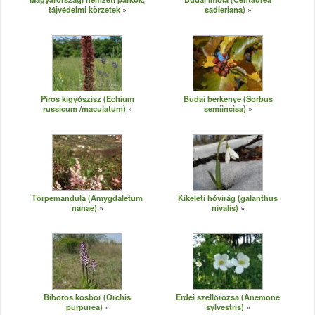
tájvédelmi körzetek
sadleriana)
Piros kígyószisz (Echium
Budai berkenye (Sorbus
russicum /maculatum)
semiincisa)
Törpemandula (Amygdaletum
Kikeleti hóvirág (galanthus
nanae)
nivalis)
Bíboros kosbor (Orchis
Erdei szellőrózsa (Anemone
purpurea)
sylvestris)