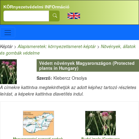
Ugrás a tartalomra
KÖRnyezetvédelmi INFOrmáció
Search
Képtár
>
Alapismeretek: környezetismeret-képtár
>
Növények, állatok
és gombák védelme
Védett növények Magyarországon (Protected
plants in Hungary)
Szerző:
Klebercz Orsolya
A címekre kattintva megtekinthetjük az adott képhez tartozó részletes
leírást, a képekre kattintva diavetítés indul.
Magyarországi nemzeti parkok,
Budai imola (Centaurea