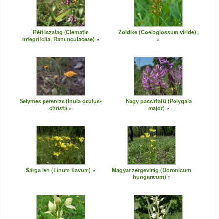
Réti iszalag (Clematis
Zöldike (Coeloglossum viride) ,
integrifolia, Ranunculaceae)
Selymes perenizs (Inula oculus-
Nagy pacsirtafű (Polygala
christi)
major)
Sárga len (Linum flavum)
Magyar zergevirág (Doronicum
hungaricum)