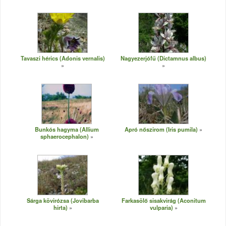
Tavaszi hérics (Adonis vernalis)
Nagyezerjófű (Dictamnus albus)
Bunkós hagyma (Allium
Apró nőszirom (Iris pumila)
sphaerocephalon)
Sárga kövirózsa (Jovibarba
Farkasölő sisakvirág (Aconitum
hirta)
vulparia)