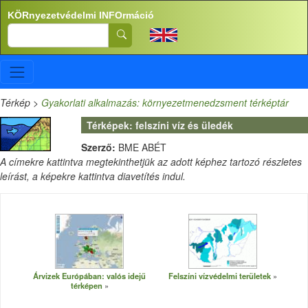
Ugrás a tartalomra
KÖRnyezetvédelmi INFOrmáció
Search
Térkép
>
Gyakorlati alkalmazás: környezetmenedzsment térképtár
Térképek: felszíni víz és üledék
Szerző:
BME ABÉT
A címekre kattintva megtekinthetjük az adott képhez tartozó részletes
leírást, a képekre kattintva diavetítés indul.
Árvizek Európában: valós idejű
Felszíni vízvédelmi területek
térképen