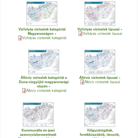
Vízfolyás víztestek kategóriái
Vízfolyás víztestek típusai
Magyaroszágon
Vízfolyás víztestek típusai
Vízfolyás víztestek kategóriái
Állóvíz víztestek kategóriái a
Állóvíz víztestek típusai
Duna-vízgyűjtő magyarországi
Állóvíz víztestek típusai
részén
Állóvíz víztestek kategóriái
Kommunális és ipari
Völgyzárógátak,
szennyvízbevezetések
fenékküszöbök, tározók,