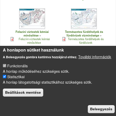
Felszíni víztestek kémiai
Természetes fürdőhelyek és
minősítése
fürdővizek vízminősége
Felszíni víztestek kémiai
Természetes fürdőhelyek és
minősítése
fürdővizek
A honlapon sütiket használunk
További információk
A Beleegyezés gombra kattintva hozzájárul ehhez.
Funkcionális
A honlap működéséhez szükséges sütik.
LÁBLÉC
Impresszum
Statisztikai
A honlap látogatottsági statisztikáihoz szükséges sütik.
Sütikezelési szabályzat
Drupal
alapú webhely
Beállítások mentése
Beleegyezés