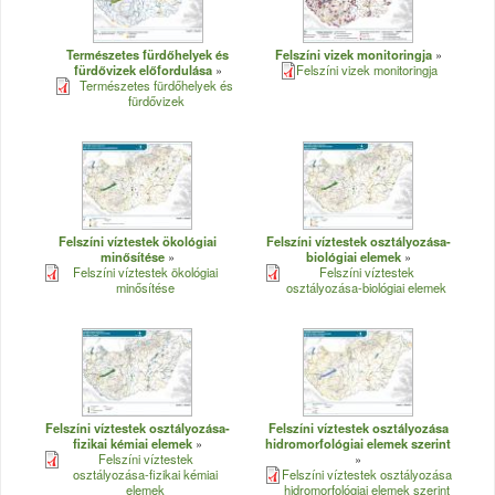
Természetes fürdőhelyek és
Felszíni vizek monitoringja
fürdővizek előfordulása
Felszíni vizek monitoringja
Természetes fürdőhelyek és
fürdővizek
Felszíni víztestek ökológiai
Felszíni víztestek osztályozása-
minősítése
biológiai elemek
Felszíni víztestek ökológiai
Felszíni víztestek
minősítése
osztályozása-biológiai elemek
Felszíni víztestek osztályozása-
Felszíni víztestek osztályozása
fizikai kémiai elemek
hidromorfológiai elemek szerint
Felszíni víztestek
osztályozása-fizikai kémiai
Felszíni víztestek osztályozása
elemek
hidromorfológiai elemek szerint