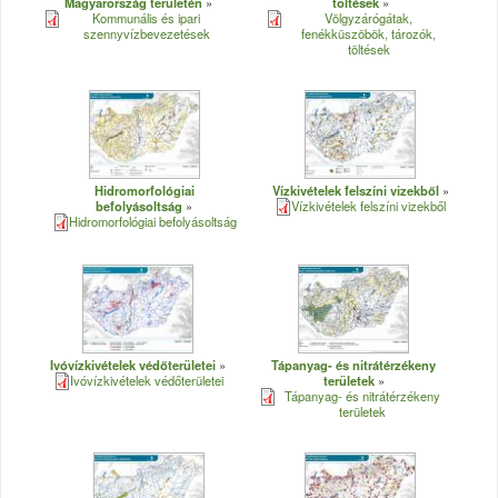
Magyarország területén
töltések
Kommunális és ipari
Völgyzárógátak,
szennyvízbevezetések
fenékküszöbök, tározók,
töltések
Hidromorfológiai
Vízkivételek felszíni vizekből
befolyásoltság
Vízkivételek felszíni vizekből
Hidromorfológiai befolyásoltság
Ivóvízkivételek védőterületei
Tápanyag- és nitrátérzékeny
Ivóvízkivételek védőterületei
területek
Tápanyag- és nitrátérzékeny
területek