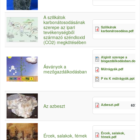
A szilikátok
karbonátosodásának
szerepe az ipari
Szilikátok
karbonátosodása.pdf
tevékenységből
származó széndioxid
(CO2) megkötésében
Alginit szerepe a
biogazdálkodásban.doc
Ásványok a
Műtrágyák.pdf
mezőgazdálkodásban
P és K műtrágyák.ppt
Azbeszt.pdf
637.6
Az azbeszt
Ércek, salakok,
Ércek, salakok, fémek
fémek.pdf