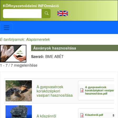
Ugrás a tartalomra
KÖRnyezetvédelmi INFOrmáció
Search
E-tanfolyamok: Alapismeretek
Ásványok hasznosítása
Szerző:
BME ABÉT
1 - 7 / 7 megjelenítése
A gyepvasércek
A gyepvasércek
koraközépkori vasipari
koraközépkori
hasznosítása.pdf
vasipari hasznosítása
Kőszénről.pdf
59.
A kőszénről