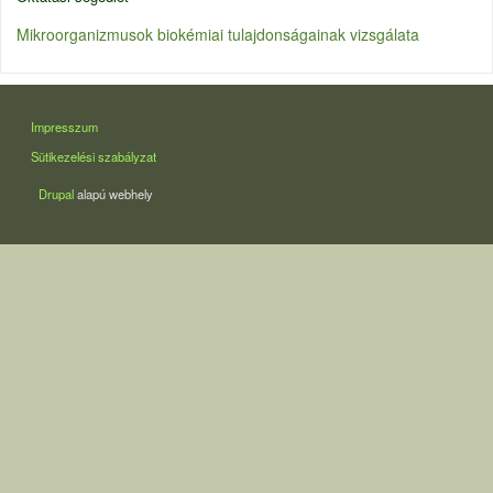
Mikroorganizmusok biokémiai tulajdonságainak vizsgálata
LÁBLÉC
Impresszum
Sütikezelési szabályzat
Drupal
alapú webhely