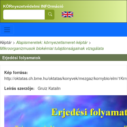
Ugrás a tartalomra
KÖRnyezetvédelmi INFOrmáció
Search
Képtár
>
Alapismeretek: környezetismeret-képtár
>
Mikroorganizmusok biokémiai tulajdonságainak vizsgálata
Erjedési folyamatok
Kép forrása
http://oktatas.ch.bme.hu/oktatas/konyvek/mezgaz/kornybio/elm/1Krn
Leírás szerzője
Gruiz Katalin