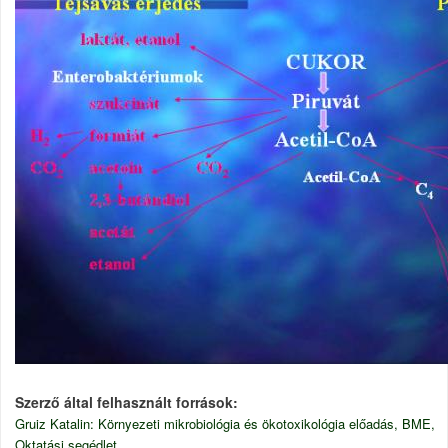
Szerző által felhasznált források
Gruiz Katalin: Környezeti mikrobiológia és ökotoxikológia előadás, BME,
Oktatási segédlet