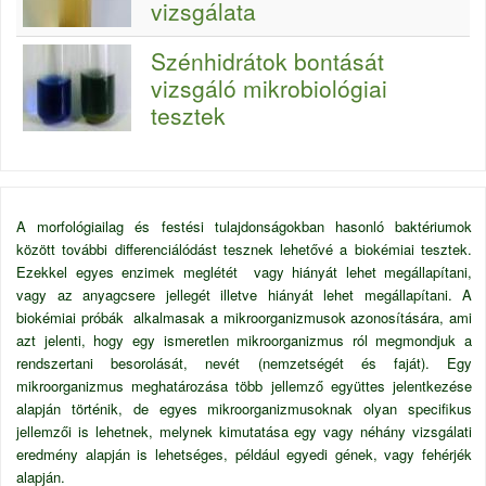
vizsgálata
Szénhidrátok bontását
vizsgáló mikrobiológiai
tesztek
A morfológiailag és festési tulajdonságokban hasonló baktériumok
között további differenciálódást tesznek lehetővé a biokémiai tesztek.
Ezekkel egyes enzimek meglétét vagy hiányát lehet megállapítani,
vagy az anyagcsere jellegét illetve hiányát lehet megállapítani. A
biokémiai próbák alkalmasak a mikroorganizmusok azonosítására, ami
azt jelenti, hogy egy ismeretlen mikroorganizmus ról megmondjuk a
rendszertani besorolását, nevét (nemzetségét és faját). Egy
mikroorganizmus meghatározása több jellemző együttes jelentkezése
alapján történik, de egyes mikroorganizmusoknak olyan specifikus
jellemzői is lehetnek, melynek kimutatása egy vagy néhány vizsgálati
eredmény alapján is lehetséges, például egyedi gének, vagy fehérjék
alapján.