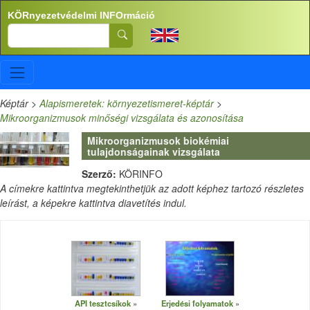
Ugrás a tartalomra
KÖRnyezetvédelmi INFOrmáció
Search
Képtár
>
Alapismeretek: környezetismeret-képtár
>
Mikroorganizmusok minőségi vizsgálata és azonosítása
Mikroorganizmusok biokémiai
tulajdonságainak vizsgálata
Szerző:
KÖRINFO
A címekre kattintva megtekinthetjük az adott képhez tartozó részletes
leírást, a képekre kattintva diavetítés indul.
API tesztcsíkok
Erjedési folyamatok