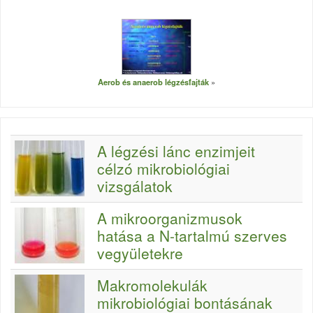
Aerob és anaerob légzésfajták
A légzési lánc enzimjeit
célzó mikrobiológiai
vizsgálatok
A mikroorganizmusok
hatása a N-tartalmú szerves
vegyületekre
Makromolekulák
mikrobiológiai bontásának