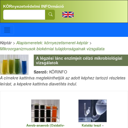
Ugrás a tartalomra
KÖRnyezetvédelmi INFOrmáció
Search
Képtár
>
Alapismeretek: környezetismeret-képtár
>
Mikroorganizmusok biokémiai tulajdonságainak vizsgálata
A légzési lánc enzimjeit célzó mikrobiológiai
vizsgálatok
Szerző:
KÖRINFO
A címekre kattintva megtekinthetjük az adott képhez tartozó részletes
leírást, a képekre kattintva diavetítés indul.
Aerob-anaerob (Oxidatív-
Kataláz teszt