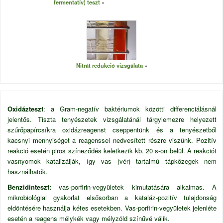
fermentatív) teszt
Nitrát redukció vizsgálata
Oxidázteszt
: a Gram-negatív baktériumok közötti differenciálásnál
jelentős. Tiszta tenyészetek vizsgálatánál tárgylemezre helyezett
szűrőpapírcsíkra oxidázreagenst cseppentünk és a tenyészetből
kacsnyi mennyiséget a reagenssel nedvesített részre viszünk. Pozitív
reakció esetén piros színeződés keletkezik kb. 20 s-on belül. A reakciót
vasnyomok katalizálják, így vas (vér) tartalmú tápközegek nem
használhatók.
Benzidinteszt:
vas-porfirin-vegyületek kimutatására alkalmas. A
mikrobiológiai gyakorlat elsősorban a kataláz-pozitív tulajdonság
eldöntésére használja kétes esetekben. Vas-porfirin-vegyületek jelenléte
esetén a reagens mélykék vagy mélyzöld színűvé válik.