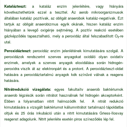
Katalázteszt:
a kataláz enzim jelenlétére, vagy hiányára
következtethetünk ezzel a teszttel. Az aerob mikroorganizmusok
általában kataláz pozitívak, az obligát anaerobok kataláz-negatívak. Ezt
tartjuk az obligát anaerobizmus egyik okának, hiszen kataláz enzim
hiányában a levegő oxigénje sejtméreg. A pozitív reakció esetében
gázképződés tapasztalható, mely a peroxidáz által felszabadított O
-re
2
utal.
Peroxidázteszt:
peroxidáz enzim jelenlétének kimutatására szolgál. A
peroxidázok rendszerint szerves anyagokat oxidáló olyan oxidatív
enzimek, amelyek a szerves anyagok eloxidálása során hidrogén-
peroxidra viszik át az elektronpárt és a protont. A peroxidázteszt-oldat
hatására a peroxidáztartalmú anyagok kék színűvé válnak a reagens
hatására.
Nitrátredukció vizsgálata:
egyes fakultaítv anaerob baktériumok
anaerob légzésük során nitrátot használnak fel hidrogén akceptorként.
Ebben a folyamatban nitrit halmozódik fel. A nitrát redukció
kimutatására a vizsgált baktériumot káliumnitrátot tartalmazó tápoldatba
oltjuk és 25 órás inkubáció után a nitrit kimutatására Griess-Ilosvay
reagenst adagolunk. Nitrit jelenléte esetén piros színeződés lép fel.