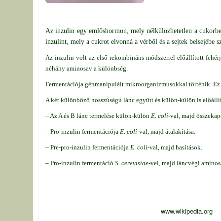
Az inzulin egy emlőshormon, mely nélkülözhetetlen a cukorbet
inzulint, mely a cukrot elvonná a vérből és a sejtek belsejébe 
Az inzulin volt az első rekombináns módszerrel előállított fehér
néhány aminosav a különbség.
Fermentációja génmanipulált mikroorganizmusokkal történik. E
A két különböző hosszúságú lánc együtt és külön-külön is előál
– Az A és B lánc termelése külön-külön
E. coli
-val, majd összekap
– Pro-inzulin fermentációja
E. coli
-val, majd átalakítása.
– Pre-pro-inzulin fermentációja
E. coli
-val, majd hasítások.
– Pro-inzulin fermentáció
S. cerevisiae
-vel, majd láncvégi aminos
www.wikipedia.org