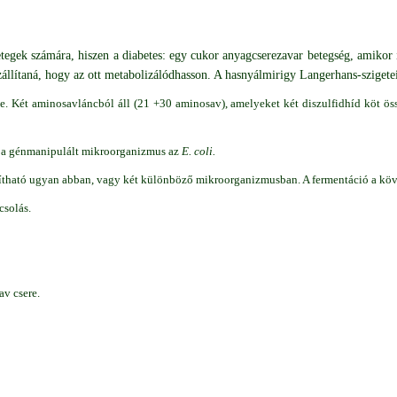
egek számára, hiszen a diabetes: egy cukor anyagcserezavar betegség, amikor 
szállítaná, hogy az ott metabolizálódhasson. A hasnyálmirigy Langerhans-szigete
je. Két aminosavláncból áll (21 +30 aminosav), amelyeket két diszulfidhíd köt öss
z a génmanipulált mikroorganizmus az
E. coli.
líítható ugyan abban, vagy két különböző mikroorganizmusban. A fermentáció a kö
csolás.
av csere.