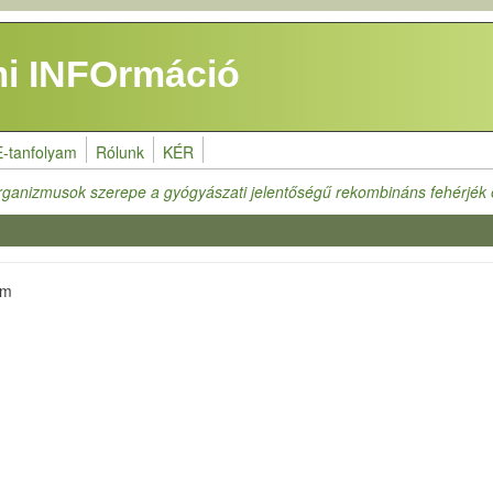
i INFOrmáció
E-tanfolyam
Rólunk
KÉR
rganizmusok szerepe a gyógyászati jelentőségű rekombináns fehérjék e
tm