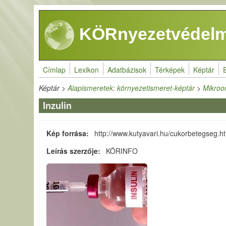
Ugrás a tartalomra
KÖRnyezetvédelm
Címlap
Lexikon
Adatbázisok
Térképek
Képtár
Képtár
>
Alapismeretek: környezetismeret-képtár
>
Mikroo
Inzulin
Kép forrása
http://www.kutyavari.hu/cukorbetegseg.h
Leírás szerzője
KÖRINFO