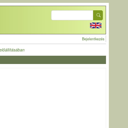
Search
User account 
Bejelentkezés
lőállításában