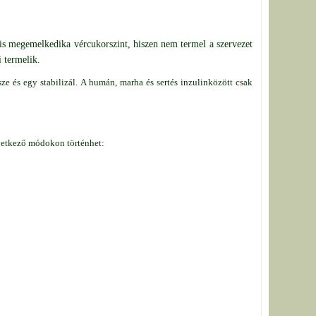
is megemelkedika vércukorszint, hiszen nem termel a szervezet
i termelik.
ze és egy stabilizál. A humán, marha és sertés inzulinközött csak
vetkező módokon történhet: