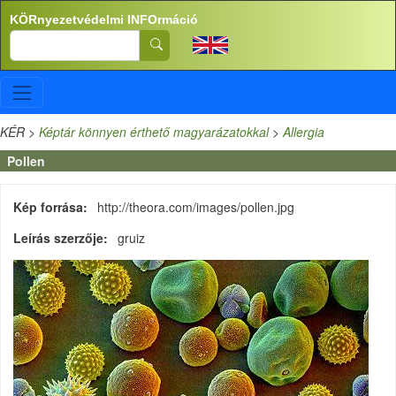
Ugrás a tartalomra
KÖRnyezetvédelmi INFOrmáció
Search
KÉR
>
Képtár könnyen érthető magyarázatokkal
>
Allergia
Pollen
Kép forrása
http://theora.com/images/pollen.jpg
Leírás szerzője
gruiz