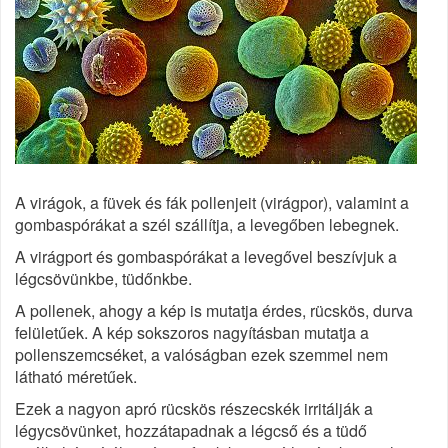
A virágok, a füvek és fák pollenjeit (virágpor), valamint a
gombaspórákat a szél szállítja, a levegőben lebegnek.
A virágport és gombaspórákat a levegővel beszívjuk a
légcsövünkbe, tüdőnkbe.
A pollenek, ahogy a kép is mutatja érdes, rücskös, durva
felületűek. A kép sokszoros nagyításban mutatja a
pollenszemcséket, a valóságban ezek szemmel nem
látható méretűek.
Ezek a nagyon apró rücskös részecskék irritálják a
légycsövünket, hozzátapadnak a légcső és a tüdő