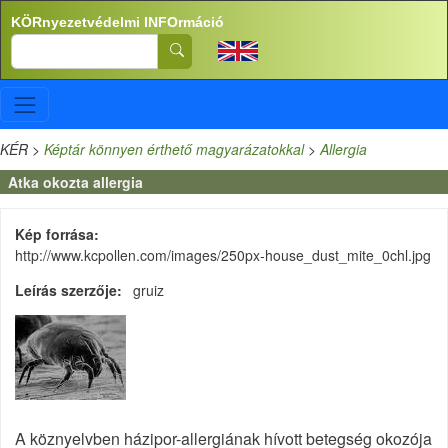
Ugrás a tartalomra
KÖRnyezetvédelmi INFOrmáció
Search
KÉR
>
Képtár könnyen érthető magyarázatokkal
>
Allergia
Atka okozta allergia
Kép forrása
http://www.kcpollen.com/images/250px-house_dust_mite_0chl.jpg
Leírás szerzője
gruiz
A köznyelvben házipor-allergiának hívott betegség okozója