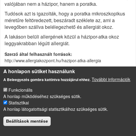
valójában nem a házipor, hanem a poratka.
Tudósok azt is igazolták, hogy a poratka mikroszkopikus
méretűre feltöredezett, beszáradt széklete az, ami a
levegőben szállva belélegezhető és allergiát okoz.
A lakáson belüli allergének közül a házipor-atka okoz
leggyakrabban légúti allergiát.
Szerző által felhasznált források
http://www.allergiakozpont.hu/hazipor-atka-allergia
A honlapon sütiket használunk
Allergia
További információk
A Beleegyezés gombra kattintva hozzájárul ehhez.
Funkcionális
LÁBLÉC
A honlap működéséhez szükséges sütik.
Impresszum
Statisztikai
Sütikezelési szabályzat
A honlap látogatottsági statisztikáihoz szükséges sütik.
Drupal
alapú webhely
Beállítások mentése