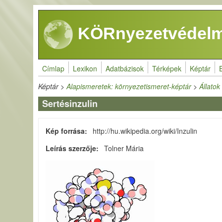
Ugrás a tartalomra
KÖRnyezetvédelm
Címlap
Lexikon
Adatbázisok
Térképek
Képtár
Képtár
>
Alapismeretek: környezetismeret-képtár
>
Állatok
Sertésinzulin
Kép forrása
http://hu.wikipedia.org/wiki/Inzulin
Leírás szerzője
Tolner Mária