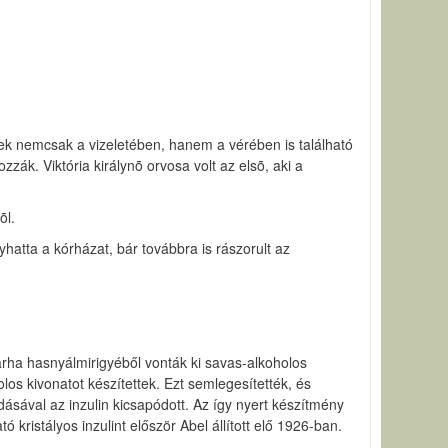
nek nemcsak a vizeletében, hanem a vérében is található
k. Viktória királynõ orvosa volt az elsõ, aki a
õl.
atta a kórházat, bár továbbra is rászorult az
asmarha hasnyálmirigyéből vonták ki savas-alkoholos
os kivonatot készítettek. Ezt semlegesítették, és
ásával az inzulin kicsapódott. Az így nyert készítmény
 kristályos inzulint először Abel állított elő 1926-ban.