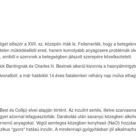
et elõször a XVII. sz. közepén írták le. Felismerték, hogy a betegek
gtelen mûködésébõl ered, hanem komolyabb anyagcsere problémák okozzá
l, amibõl e szervnek a betegségben játszott szerepére következtetett.
ck Bantingnak és Charles H. Bestnek sikerül kivonnia a hasnyálmirigyb
vonatból; a már haldokló 14 éves fiatalember néhány nap múlva elhagyh
 Best és Collip) elvei alapján történt. Az inzulint sertés, illetve szarv
gyet azonnal lefagyasztották. Darabolás után savanyú közegben alkohol
a zsírnemű anyagokat. Végül semleges közegben konyhasó (NaCl) hozzáad
szikus "gyors" hatású inzulin. A mindennapi gyógyításban jól alkalmazható