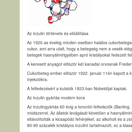
Az inzulin története és előállítása
Az 1920-as évekig minden esetben halálos cukorbetegség
cukor, ami arra utalt, hogy a betegség nem a vesék elé
betegek hasnyálmirigyében apró kristályokat fedezett fe
A keresett anyagot elõször két kanadai orvosnak Frederi
Cukorbeteg ember elõször 1922. január 11én kapott a ki
injekciókra.
A felfedezésért a kutatók 1923-ban Nobeldíjat kaptak.
Az inzulin gyártás modern kora
Az inzulingyártás 60 évig a torontói felfedezők (Banting,
módszerrel. Az állatok levágását követően a hasnyálmiri
eltávolították a kicsapódó fehérjéket, az alkoholt és 
80-90 százalék kristályos inzulint tartalmazott, ez a klas