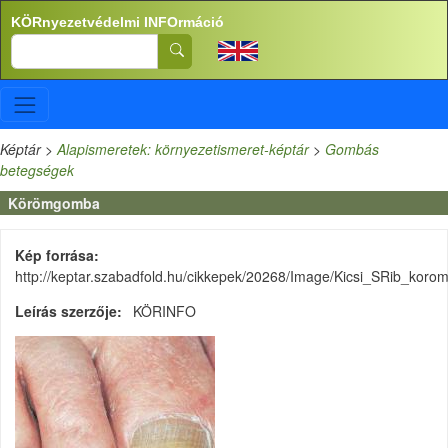
Ugrás a tartalomra
KÖRnyezetvédelmi INFOrmáció
Search
Képtár
>
Alapismeretek: környezetismeret-képtár
>
Gombás
betegségek
Körömgomba
Kép forrása
http://keptar.szabadfold.hu/cikkepek/20268/Image/Kicsi_SRib_kor
Leírás szerzője
KÖRINFO