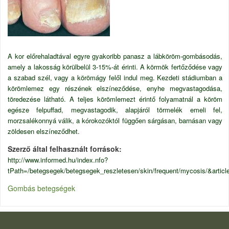
A kor előrehaladtával egyre gyakoribb panasz a lábköröm-gombásodás,
amely a lakosság körülbelül 3-15%-át érinti. A körmök fertőződése vagy
a szabad szél, vagy a körömágy felől indul meg. Kezdeti stádiumban a
körömlemez egy részének elszíneződése, enyhe megvastagodása,
töredezése látható. A teljes körömlemezt érintő folyamatnál a köröm
egésze felpuffad, megvastagodik, alapjáról törmelék emeli fel,
morzsalékonnyá válik, a kórokozóktól függően sárgásan, barnásan vagy
zöldesen elszíneződhet.
Szerző által felhasznált források
http://www.informed.hu/index.nfo?
tPath=/betegsegek/betegsegek_reszletesen/skin/frequent/mycosis/&artic
Gombás betegségek
LÁBLÉC